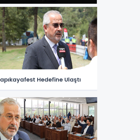
apıkayafest Hedefine Ulaştı