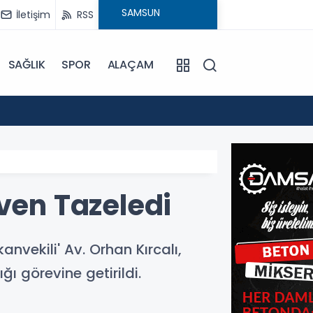
İletişim
RSS
SAĞLIK
SPOR
ALAÇAM
17:30
Beledi
ven Tazeledi
kanvekili' Av. Orhan Kırcalı,
ı görevine getirildi.