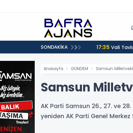
17:35
SONDAKİKA
Vali Tavl
Anasayfa
GÜNDEM
Samsun Milletveki
Samsun Milletve
​​​​​​​AK Parti Samsun 26., 27. v
yeniden AK Parti Genel Merkez S