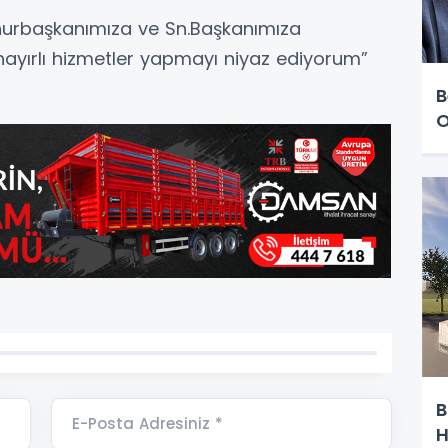
hurbaşkanımıza ve Sn.Başkanımıza
ayırlı hizmetler yapmayı niyaz ediyorum”
B
O
B
E-Posta Adresiniz *
H