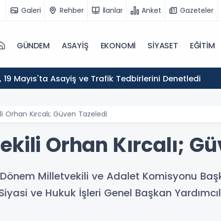
Galeri
Rehber
İlanlar
Anket
Gazeteler
GÜNDEM
ASAYİŞ
EKONOMİ
SİYASET
EĞİTİM
ı, 19 Mayıs'ta Asayiş ve Trafik Tedbirlerini Denetledi
li Orhan Kırcalı; Güven Tazeledi
kili Orhan Kırcalı; Gü
e 28. Dönem Milletvekili ve Adalet Komisyonu Baş
iyasi ve Hukuk İşleri Genel Başkan Yardımcılığ