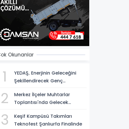
ok Okunanlar
1
YEDAŞ, Enerjinin Geleceğini
Şekillendirecek Genç
Yetenekleri Arıyor
2
Merkez İlçeler Muhtarlar
Toplantısı'nda Gelecek
Vizyonu Ele Alındı
3
Keşif Kampüsü Takımları
Teknofest Şanlıurfa Finalinde