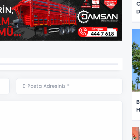
Ö
D
E-Posta Adresiniz *
B
H