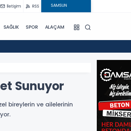
İletişim
RSS
SAĞLIK
SPOR
ALAÇAM
15:24
Bafra'
et Sunuyor
bireylerin ve ailelerinin
yor.