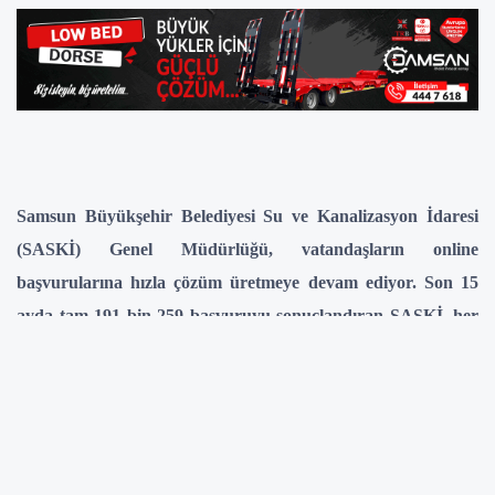
Samsun Büyükşehir Belediyesi Su ve Kanalizasyon İdaresi
(SASKİ) Genel Müdürlüğü, vatandaşların online
başvurularına hızla çözüm üretmeye devam ediyor. Son 15
ayda tam 191 bin 259 başvuruyu sonuçlandıran SASKİ, her
talebi titizlikle değerlendirerek vatandaşları anında
bilgilendiriyor. Bu sayede su ve altyapı ile ilgili taleplerin
hızlı bir şekilde çözüme kavuşturulması sağlanıyor.
Şehrin altyapısını güçlendirmek için içme suyu, atık su arıtma,