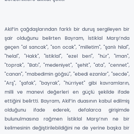
Akif’in çağdaşlarından farklı bir duruş sergileyen bir
şair olduğunu belirten Bayram, İstiklal Marşı’nda
geçen "al sancak", "son ocak", "milletim", "şanlı hilal",
"helal", "Hakk", "istiklal", "ezel beri", "hür", "iman",
"toprak", "Batı", "medeniyet", "şehit", "ata", "cennet",
"canan", "mabedimin göğsü", "ebedi ezanlar", "secde",
"Arş", "şafak", "bayrak", "hürriyet" gibi kavramların,
milli ve manevi değerleri en güçlü şekilde ifade
ettiğini belirtti. Bayram, Akif’in duasının kabul edilmiş
olduğunu ifade ederek, defalarca girişimde
bulunulmasına rağmen İstiklal Marşı’nın ne bir
kelimesinin değiştirilebildiğini ne de yerine başka bir