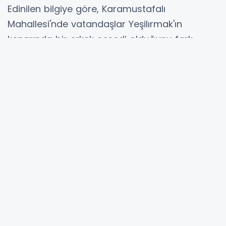
Edinilen bilgiye göre, Karamustafalı
Mahallesi'nde vatandaşlar Yeşilırmak'ın
kenarında bir erkek cesedi olduğunu fark
edince durumu jandarmaya bildirdi.
Jandarma ve savcılık tarafından yapılan
incelemede cesedin, dört gün önce ailesi
tarafından kayıp ihbarında bulunulan Emre
Demiroğlu'na (22) ait olduğu belirlendi.
Ceset, otopsi için Çarşamba Devlet Hastanesi
morguna kaldırıldı.
Olayla ilgili 4 kişinin gözaltına alındığı,
soruşturmanın sürdüğü bildirildi.