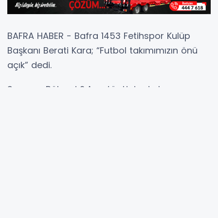
BAFRA HABER - Bafra 1453 Fetihspor Kulüp
Başkanı Berati Kara; “Futbol takımımızın önü
açık” dedi.
Samsun Bölgesi 2.Amatör Ligin de bu sezon
zorlu karşılaşmalar sonucun da büyük sürpriz
gerçekleştirerek Playof karşılaşmaları
sonucunda Samsun Bölgesi 1.Amatör Ligine
yeni yükselen Bafra 1453 Fetihspor Kulüp
Başkanı Berati Kara sezon değerlendirmesinde
bulundu.
Bafra 1453 Fetihspor Kulüp Başkanı Berati Kara
yaptığı açıklamada; “Geçen sezon zor şartlar