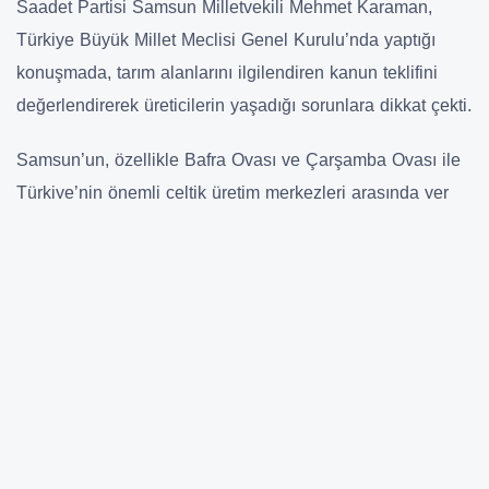
Saadet Partisi Samsun Milletvekili Mehmet Karaman,
Türkiye Büyük Millet Meclisi Genel Kurulu’nda yaptığı
konuşmada, tarım alanlarını ilgilendiren kanun teklifini
değerlendirerek üreticilerin yaşadığı sorunlara dikkat çekti.
Samsun’un, özellikle Bafra Ovası ve Çarşamba Ovası ile
Türkiye’nin önemli çeltik üretim merkezleri arasında yer
aldığını belirten Karaman, artan girdi maliyetlerinin
üreticiler üzerinde ciddi baskı oluşturduğunu ifade etti.
Çeltik üreticilerinin mazot, gübre, sulama ve işçilik
maliyetleri nedeniyle zor günler geçirdiğini söyleyen
Karaman, “Üretici bugün çeltiği nasıl ekeceğini değil,
gelecek yıl ekip ekmeyeceğini düşünmektedir. Çiftçinin
beklentisi yeni tartışmalar değil, üretim maliyetlerini
düşürecek desteklerdir” dedi.