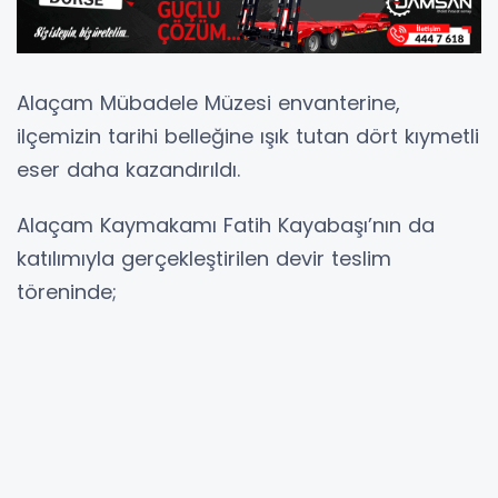
Alaçam Mübadele Müzesi envanterine,
ilçemizin tarihi belleğine ışık tutan dört kıymetli
eser daha kazandırıldı.
Alaçam Kaymakamı Fatih Kayabaşı’nın da
katılımıyla gerçekleştirilen devir teslim
töreninde;
1896 tarihli tapu belgesi ve 1924 tarihli kimlik
belgesi, Emre Sandıkçı ve Ceren Sandıkçı
tarafından,
1901 tarihli terhis belgesi, Oğulcan Günel