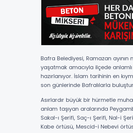
Bafra Belediyesi, Ramazan ayının 
yaşatmak amacıyla ilçede anlamlı v
hazırlanıyor. İslam tarihinin en k
son günlerinde Bafralılarla buluştu
Asırlardır büyük bir hürmetle muhaf
anlam taşıyan aralarında Peygamb
Sakal-ı Şerifi, Saç-ı Şerifi, Nal-i Ş
Kabe örtüsü, Mescid-i Nebevi örtüs