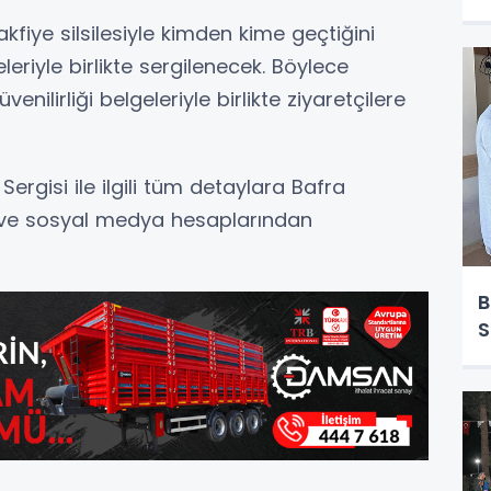
fiye silsilesiyle kimden kime geçtiğini
eriyle birlikte sergilenecek. Böylece
venilirliği belgeleriyle birlikte ziyaretçilere
rgisi ile ilgili tüm detaylara Bafra
si ve sosyal medya hesaplarından
B
S