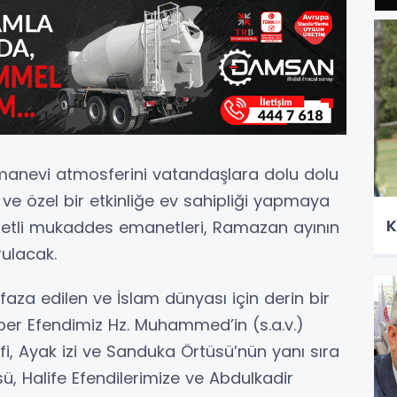
manevi atmosferini vatandaşlara dolu dolu
e özel bir etkinliğe ev sahipliği yapmaya
K
ıymetli mukaddes emanetleri, Ramazan ayının
rulacak.
aza edilen ve İslam dünyası için derin bir
er Efendimiz Hz. Muhammed’in (s.a.v.)
erifi, Ayak izi ve Sanduka Örtüsü’nün yanı sıra
ü, Halife Efendilerimize ve Abdulkadir