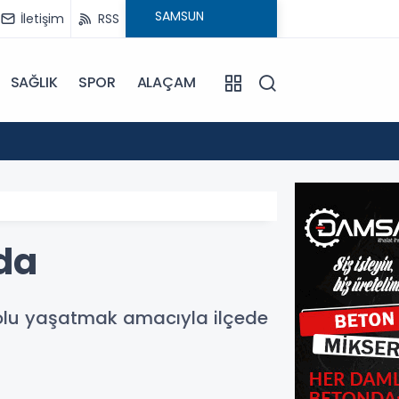
İletişim
RSS
SAĞLIK
SPOR
ALAÇAM
17:30
Beledi
da
dolu yaşatmak amacıyla ilçede