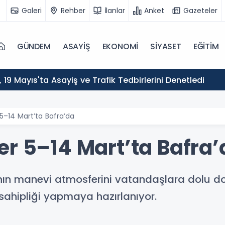
Galeri
Rehber
İlanlar
Anket
Gazeteler
GÜNDEM
ASAYİŞ
EKONOMİ
SİYASET
EĞİTİM
ı, 19 Mayıs'ta Asayiş ve Trafik Tedbirlerini Denetledi
5–14 Mart’ta Bafra’da
er 5–14 Mart’ta Bafra’
nın manevi atmosferini vatandaşlara dolu 
v sahipliği yapmaya hazırlanıyor.