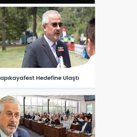
apıkayafest Hedefine Ulaştı