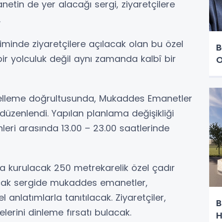
netin de yer alacağı sergi, ziyaretçilere
.
minde ziyaretçilere açılacak olan bu özel
B
ir yolculuk değil aynı zamanda kalbî bir
O
elleme doğrultusunda, Mukaddes Emanetler
n düzenlendi. Yapılan planlama değişikliği
leri arasında 13.00 – 23.00 saatlerinde
kurulacak 250 metrekarelik özel çadır
lacak sergide mukaddes emanetler,
anlatımlarla tanıtılacak. Ziyaretçiler,
B
lerini dinleme fırsatı bulacak.
H