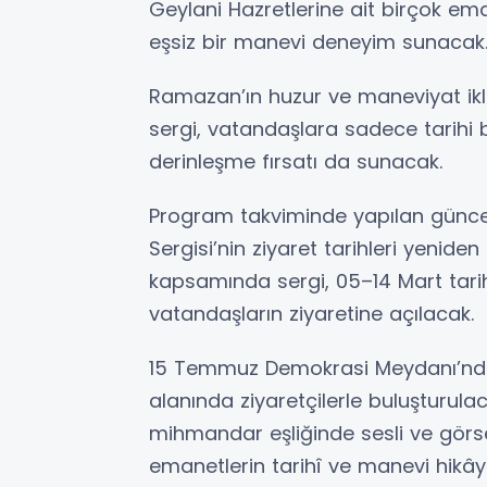
Geylani Hazretlerine ait birçok ema
eşsiz bir manevi deneyim sunacak
Ramazan’ın huzur ve maneviyat ikli
sergi, vatandaşlara sadece tarihi b
derinleşme fırsatı da sunacak.
Program takviminde yapılan günc
Sergisi’nin ziyaret tarihleri yenide
kapsamında sergi, 05–14 Mart tarih
vatandaşların ziyaretine açılacak.
15 Temmuz Demokrasi Meydanı’nda 
alanında ziyaretçilerle buluşturu
mihmandar eşliğinde sesli ve görsel 
emanetlerin tarihî ve manevi hikâye