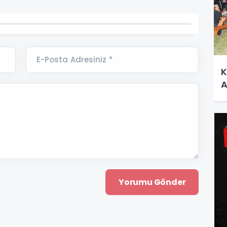
E-Posta Adresiniz *
K
A