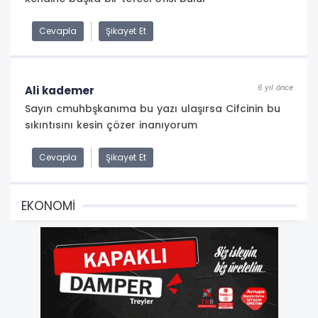
Cevapla
Şikayet Et
6 yıl önce
Ali kademer
Sayın cmuhbşkanıma bu yazı ulaşırsa Cifcinin bu
sıkıntısını kesin çözer inanıyorum
Cevapla
Şikayet Et
EKONOMİ