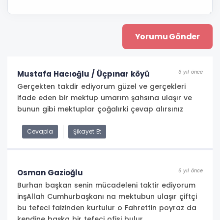
6 yıl önce
Mustafa Hacıoğlu / Üçpınar köyü
Gerçekten takdir ediyorum güzel ve gerçekleri
ifade eden bir mektup umarım şahsına ulaşır ve
bunun gibi mektuplar çoğalırki çevap alırsınız
Cevapla
Şikayet Et
6 yıl önce
Osman Gazioğlu
Burhan başkan senin mücadeleni taktir ediyorum
inşAllah Cumhurbaşkanı na mektubun ulaşır çiftçi
bu tefeci faizinden kurtulur o Fahrettin poyraz da
kendine başka bir tefeci ofisi bulur