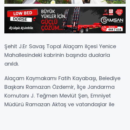
Şehit J.Er Savaş Topal Alaçam ilçesi Yenice
Mahallesindeki kabrinin başında dualarla
anıldı.
Alaçam Kaymakamı Fatih Kayabaşı, Belediye
Başkanı Ramazan Özdemir, İlçe Jandarma
Komutanı J. Teğmen Mevlüt Şen, Emniyet
Müdürü Ramazan Aktaş ve vatandaşlar ile
birlikte, Şehit Jandarma Muhabere Er Savaş
Topal’ın kabrini ve değerli ailesini ziyaret