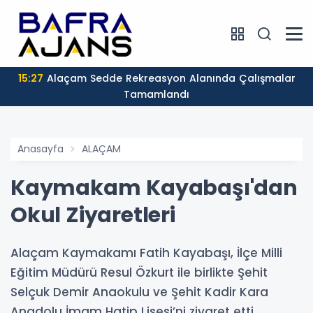
15:27
Alaçam Sedde Rekreasyon Alanında Çalışmalar
Tamamlandı
Anasayfa
ALAÇAM
Kaymakam Kayabaşı'dan
Okul Ziyaretleri
Alaçam Kaymakamı Fatih Kayabaşı, İlçe Milli
Eğitim Müdürü Resul Özkurt ile birlikte Şehit
Selçuk Demir Anaokulu ve Şehit Kadir Kara
Anadolu İmam Hatip Lisesi’ni ziyaret etti.