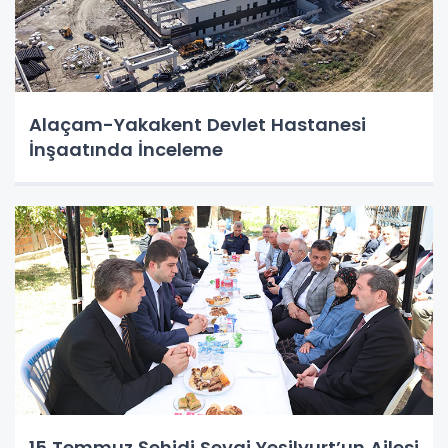
Alaçam-Yakakent Devlet Hastanesi
İnşaatında İnceleme
15 Temmuz Şehidi Sevgi Yeşilyurt’un Ailesi