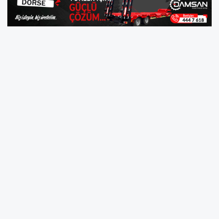
İSTANBUL (AA) - Türk Telekom'un erken aşama
girişimleri desteklemek amacıyla hayata
geçirdiği program PİLOT'un altıncı dönem
girişimleri belli oldu. Program için yapılan 600
başvuru arasından seçilen 11 ekipten her birine,
90 biner lira TL nakit desteği ve Türk Telekom
ile iş birliği fırsatlarını değerlendirme imkanı
sunulacak.
Türk Telekom'un, Türkiye'de girişimciliği
desteklemek ve yenilikçi fikirleri katma değer
sağlayacak işlere dönüştürmek amacıyla