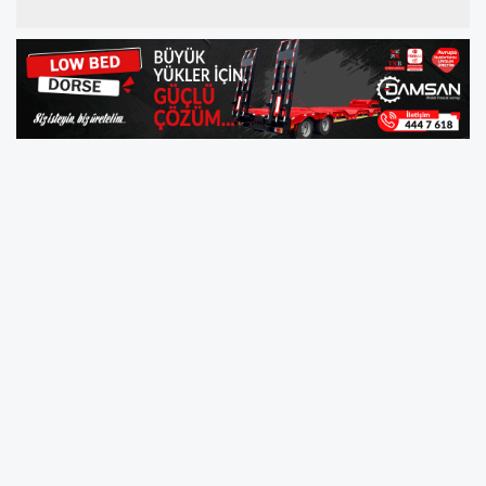
ZONGULDAK (AA) - Samsunspor kafilesinin 29
yıl önce geçirdiği trafik kazasında yaşamını
yitiren futbolculardan Muzaffer Badalıoğlu için
Zonguldak'ta anma programı düzenlendi.
Malatyaspor ile deplasmanda oynanacak
maç için 20 Ocak 1989'da yola çıkan
Samsunspor kafilesini taşıyan otobüsün