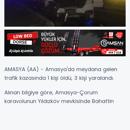
AMASYA (AA) - Amasya'da meydana gelen
trafik kazasında 1 kişi öldü, 3 kişi yaralandı.
Alınan bilgiye göre, Amasya-Çorum
karayolunun Yıldızköy mevkisinde Bahattin
Karaca (46) idaresindeki 05 EK 279 plakalı
otomobil ile Necdet Aktimur'un (28) kullandığı
42 GB 546 plakalı tır çarpıştı.