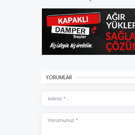
YORUMLAR
Adınız *
Yorumunuz *