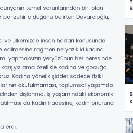
Y
dünyanın temel sorunlarından biri olan
B
ük panzehir olduğunu belirten Davarcıoğlu,
da ve ülkemizde insan hakları konusunda
de edilmesine rağmen ne yazık ki kadına
 ayrımı yapmaksızın yeryüzünün her neresinde
e karşıyız ama özellikle kadına ve çocuğa
oruz. Kadına yönelik şiddet sadece fiziki
uklarının okutulmaması, toplumsal yaşamda
ürecinden dışlanma, iş yaşamındaki ekonomik
B
K
apatılması da kadın iradesine, kadın onuruna
a erdi.