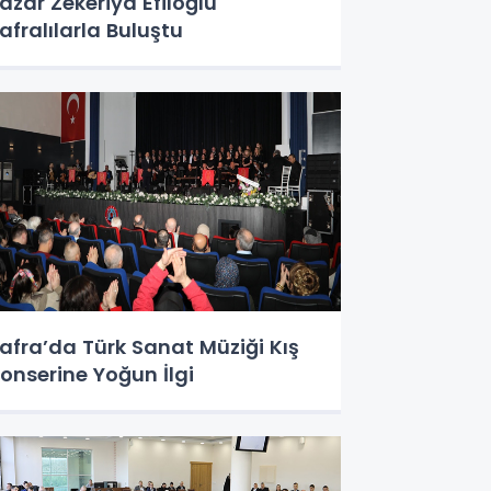
azar Zekeriya Efiloğlu
afralılarla Buluştu
afra’da Türk Sanat Müziği Kış
onserine Yoğun İlgi