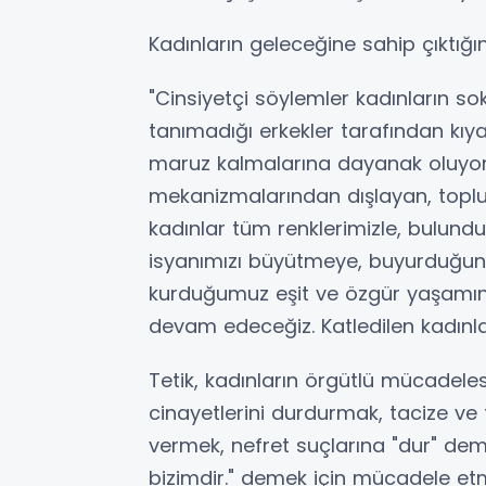
Kadınların geleceğine sahip çıktığın
"Cinsiyetçi söylemler kadınların 
tanımadığı erkekler tarafından kıya
maruz kalmalarına dayanak oluyor. 
mekanizmalarından dışlayan, topl
kadınlar tüm renklerimizle, bulun
isyanımızı büyütmeye, buyurduğunu
kurduğumuz eşit ve özgür yaşamın 
devam edeceğiz. Katledilen kadınl
Tetik, kadınların örgütlü mücadel
cinayetlerini durdurmak, tacize ve 
vermek, nefret suçlarına "dur" dem
bizimdir." demek için mücadele et