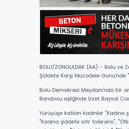
BOLU/ZONGULDAK (AA) - Bolu ve Zo
Şiddete Karşı Mücadele Günü'nde "ş
Bolu Demokrasi Meydanı'nda bir ara
Bandosu eşliğinde İzzet Baysal Cad
Yürüyüşe katılan kadınlar "Kadına ş
"Kadına şiddete sıfır tolerans", "Ö