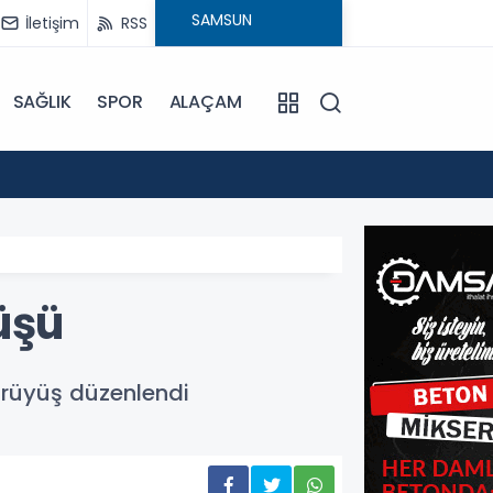
İletişim
RSS
SAĞLIK
SPOR
ALAÇAM
15:24
Bafra'
üşü
ürüyüş düzenlendi