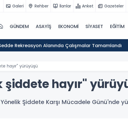
Galeri
Rehber
İlanlar
Anket
Gazeteler
GÜNDEM
ASAYİŞ
EKONOMİ
SİYASET
EĞİTİM
Sedde Rekreasyon Alanında Çalışmalar Tamamlandı
ete hayır" yürüyüşü
k şiddete hayır" yürüy
 Yönelik Şiddete Karşı Mücadele Günü'nde y