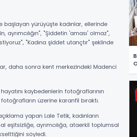
 başlayan yürüyüşte kadınlar, ellerinde
in, ayrımcılığın", "Şiddetin 'aması' olmaz",
stiyoruz", "Kadına şiddet utançtır" şeklinde
B
O
nlar, daha sonra kent merkezindeki Madenci
 hayatını kaybedenlerin fotoğraflarının
otoğrafların üzerine karanfil bıraktı.
çıklama yapan Lale Tetik, kadınların
 eşitsizliğe, ayrımcılığa, ataerkil toplumsal
selttiğini söyledi.