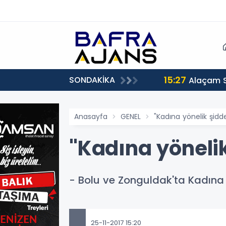
15:27
SONDAKİKA
Alaçam 
Anasayfa
GENEL
"Kadına yönelik şidd
"Kadına yöneli
- Bolu ve Zonguldak'ta Kadına
25-11-2017 15:20