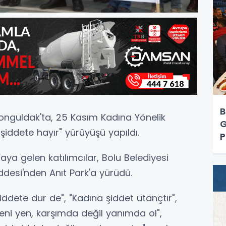
B
nguldak'ta, 25 Kasım Kadına Yönelik
G
iddete hayır" yürüyüşü yapıldı.
P
ya gelen katılımcılar, Bolu Belediyesi
desi'nden Anıt Park'a yürüdü.
iddete dur de", "Kadına şiddet utançtır",
fkeni yen, karşımda değil yanımda ol",