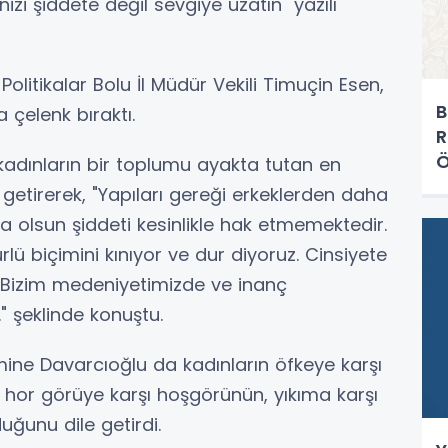
rinizi şiddete değil sevgiye uzatın" yazılı
olitikalar Bolu İl Müdür Vekili Timuçin Esen,
B
a çelenk bıraktı.
R
Ö
adınların bir toplumu ayakta tutan en
etirerek, "Yapıları gereği erkeklerden daha
a olsun şiddeti kesinlikle hak etmemektedir.
ürlü biçimini kınıyor ve dur diyoruz. Cinsiyete
ir. Bizim medeniyetimizde ve inanç
" şeklinde konuştu.
ine Davarcıoğlu da kadınların öfkeye karşı
, hor görüye karşı hoşgörünün, yıkıma karşı
ğunu dile getirdi.