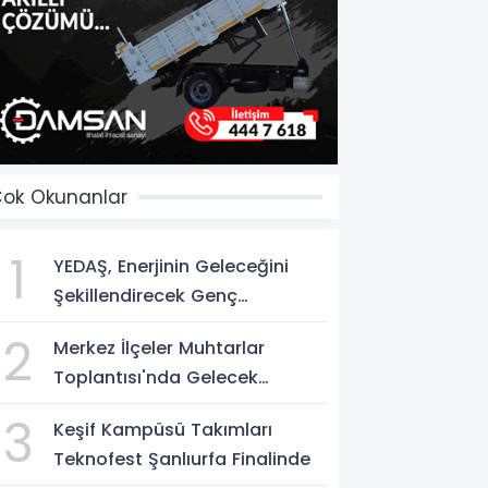
ok Okunanlar
1
YEDAŞ, Enerjinin Geleceğini
Şekillendirecek Genç
Yetenekleri Arıyor
2
Merkez İlçeler Muhtarlar
Toplantısı'nda Gelecek
Vizyonu Ele Alındı
3
Keşif Kampüsü Takımları
Teknofest Şanlıurfa Finalinde