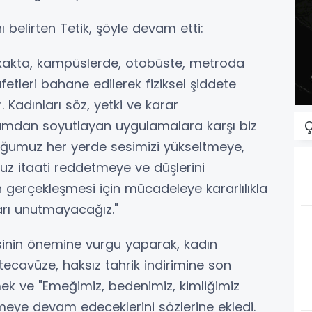
ı belirten Tetik, şöyle devam etti:
sokakta, kampüslerde, otobüste, metroda
fetleri bahane edilerek fiziksel şiddete
Kadınları söz, yetki ve karar
umdan soyutlayan uygulamalara karşı biz
Ç
duğumuz her yerde sesimizi yükseltmeye,
z itaati reddetmeye ve düşlerini
gerçekleşmesi için mücadeleye kararlılıkla
arı unutmayacağız."
esinin önemine vurgu yaparak, kadın
tecavüze, haksız tahrik indirimine son
ek ve "Emeğimiz, bedenimiz, kimliğimiz
meye devam edeceklerini sözlerine ekledi.