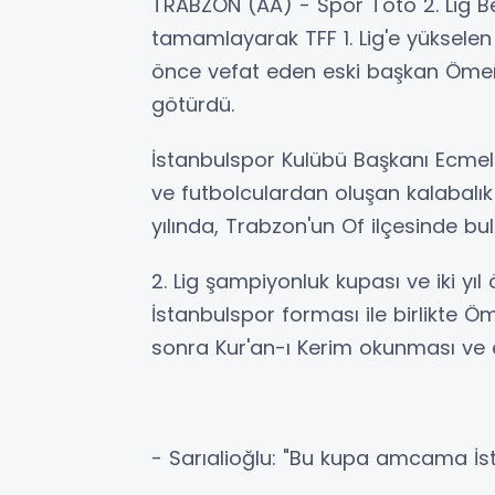
TRABZON (AA) - Spor Toto 2. Lig 
tamamlayarak TFF 1. Lig'e yükselen 
önce vefat eden eski başkan Ömer
götürdü.
İstanbulspor Kulübü Başkanı Ecmel 
ve futbolculardan oluşan kalabalık
yılında, Trabzon'un Of ilçesinde bu
2. Lig şampiyonluk kupası ve iki yı
İstanbulspor forması ile birlikte 
sonra Kur'an-ı Kerim okunması ve ed
- Sarıalioğlu: "Bu kupa amcama İs