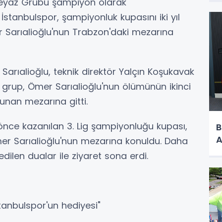
Beyaz Grubu şampiyon olarak
İstanbulspor, şampiyonluk kupasını iki yıl
 Sarıalioğlu'nun Trabzon'daki mezarına
Sarıalioğlu, teknik direktör Yalçın Koşukavak
 grup, Ömer Sarıalioğlu'nun ölümünün ikinci
lunan mezarına gitti.
l önce kazanılan 3. Lig şampiyonluğu kupası,
B
A
Ömer Sarıalioğlu'nun mezarına konuldu. Daha
ilen dualar ile ziyaret sona erdi.
tanbulspor'un hediyesi"