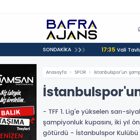
17:35
SONDAKİKA
Vali Tavl
Anasayfa
SPOR
İstanbulspor'un şam
İstanbulspor'u
- TFF 1. Lig'e yükselen sarı-siya
şampiyonluk kupasını, iki yıl 
götürdü - İstanbulspor Kulübü 