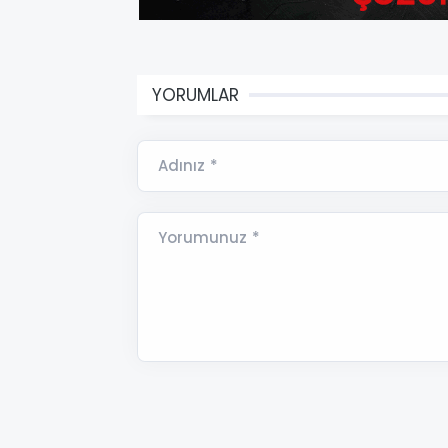
YORUMLAR
Adınız *
Yorumunuz *