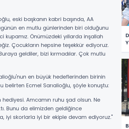
oğlu, eski başkanın kabri başında, AA
ugünün en mutlu günlerinden biri olduğunu
D
inci kupamız. Önümüzdeki yıllarda inşallah
Y
ğiz. Çocukların hepsine teşekkür ediyoruz.
Buraya geldiler, bizi kırmadılar. Çok mutlu
lioğlu'nun en büyük hedeflerinden birinin
u belirten Ecmel Sarıalioğlu, şöyle konuştu:
 hediyesi. Amcamın ruhu şad olsun. Ne
ktı. Bunu da elimizden geldiğince
a, iyi skorlarla iyi bir ekiple devam ediyoruz."
B