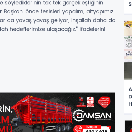
söylediklerinin tek tek gerçekleştiğinin
S
er Başkan 'önce tesisleri yapalım, altyapımızı
rılar da yavaş yavaş geliyor, inşallah daha da
llah hedeflerimize ulaşacağız." ifadelerini
A
D
H