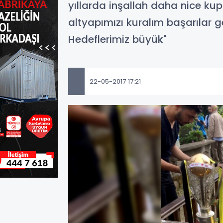
yıllarda inşallah daha nice kup
altyapımızı kuralım başarılar g
Hedeflerimiz büyük"
22-05-2017 17:21