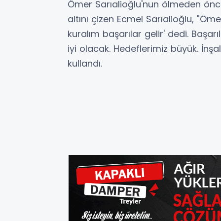
Ömer Sarıalioğlu'nun ölmeden önce 
altını çizen Ecmel Sarıalioğlu, "Öm
kuralım başarılar gelir' dedi. Başa
iyi olacak. Hedeflerimiz büyük. İnşa
kullandı.