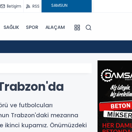
İletişim
RSS
SAĞLIK
SPOR
ALAÇAM
17:30
Beledi
 Trabzon'da
törü ve futbolcuları
'nun Trabzon'daki mezarına
ile ikinci kupamız. Önümüzdeki