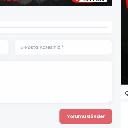
E-Posta Adresiniz *
Ç