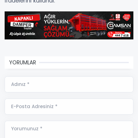
ifadelerini kullandı.
YORUMLAR
Adınız *
E-Posta Adresiniz *
Yorumunuz *