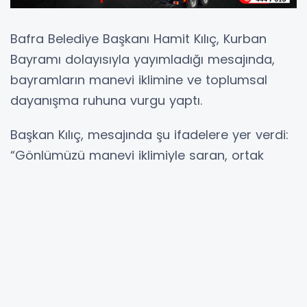
Bafra Belediye Başkanı Hamit Kılıç, Kurban
Bayramı dolayısıyla yayımladığı mesajında,
bayramların manevi iklimine ve toplumsal
dayanışma ruhuna vurgu yaptı.
Başkan Kılıç, mesajında şu ifadelere yer verdi:
“Gönlümüzü manevi iklimiyle saran, ortak
değerlerimizi hatırlatan, kaynaştıran,
yardımlaşma ve dayanışma duygularımızı
pekiştiren mübarek Kurban Bayramı’na bir kez
daha erişmenin huzur ve mutluluğunu
yaşıyoruz.
Kurban Bayramı, sadakatin, Allah’a itaat ve