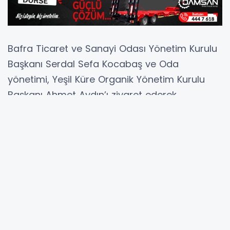
Bafra Ticaret ve Sanayi Odası Yönetim Kurulu
Başkanı Serdal Sefa Kocabaş ve Oda
yönetimi, Yeşil Küre Organik Yönetim Kurulu
Başkanı Ahmet Aydın’ı ziyaret ederek,
tavukçuluk sektörüne sağladığı katkılar ve
bölge ekonomisine sunduğu değerli
hizmetlerden dolayı plaket takdim etti.
Gerçekleştirilen ziyarete, Bafra Ticaret ve
Sanayi Odası Meclis Başkanı Hakan Yıldırım,
Yönetim Kurulu Sayman Üyesi Tevfik Türken,
Yönetim Kurulu Üyeleri Sezgin Arslan, Fatih
Tunç ve Niyazi Kesim de katıldı.