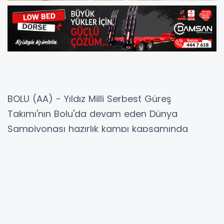
BOLU (AA) - Yıldız Milli Serbest Güreş
Takımı'nın Bolu'da devam eden Dünya
Şampiyonası hazırlık kampı kapsamında
sporcu seçmeleri yapıldı.
Yıldız milliler, 23 Mayıs tarihinden bu yana
şampiyona hazırlıklarını Bolu Gençlik Hizmetleri
ve Spor İl Müdürlüğünün Aladağ'da bulunan
kamp eğitim merkezinde sürdürüyor.