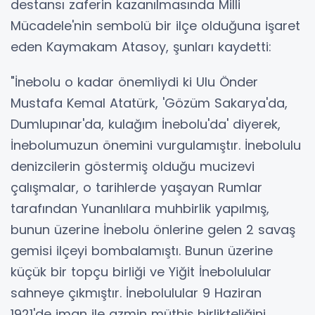
destansı zaferin kazanılmasında Milli
Mücadele'nin sembolü bir ilçe olduğuna işaret
eden Kaymakam Atasoy, şunları kaydetti:
"İnebolu o kadar önemliydi ki Ulu Önder
Mustafa Kemal Atatürk, 'Gözüm Sakarya'da,
Dumlupınar'da, kulağım İnebolu'da' diyerek,
İnebolumuzun önemini vurgulamıştır. İnebolulu
denizcilerin göstermiş olduğu mucizevi
çalışmalar, o tarihlerde yaşayan Rumlar
tarafından Yunanlılara muhbirlik yapılmış,
bunun üzerine İnebolu önlerine gelen 2 savaş
gemisi ilçeyi bombalamıştı. Bunun üzerine
küçük bir topçu birliği ve Yiğit İnebolulular
sahneye çıkmıştır. İnebolulular 9 Haziran
1921'de iman ile azmin müthiş birlikteliğini