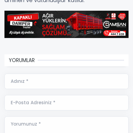
amirleri ve vatandaşlar katıldı.
YORUMLAR
Adınız *
E-Posta Adresiniz *
Yorumunuz *