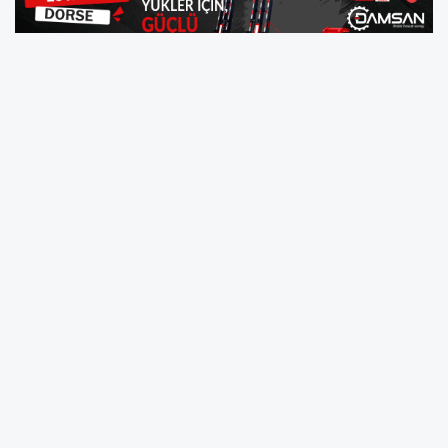
Canik Belediye Başkanı İbrahim Sandıkçı, ilçede
düzenledikleri etkinliklerle öğrencilerin bilim, teknoloji
ve sanatla dolu bir yarıyıl tatili geçirmeye devam
ettiklerini söyledi. Canik Özdemir Bayraktar Keşif
Kampüsü'nde uyguladıkları eğitim modeliyle,
öğrencilere deney ve gözlem çalışmaları yapma
imkânı sunduklarını belirten Başkan İbrahim
Sandıkçı," Milli Teknoloji Hamlesi'nin neferlerini nitelikli
eğitim anlayışımızla yetiştirmeye devam ediyoruz"
diye konuştu.
Öğrenciler Hayran Bıraktı