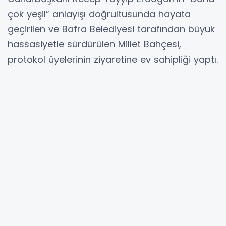
çok yeşil” anlayışı doğrultusunda hayata
geçirilen ve Bafra Belediyesi tarafından büyük
hassasiyetle sürdürülen Millet Bahçesi,
protokol üyelerinin ziyaretine ev sahipliği yaptı.
Samsun Valisi Orhan Tavlı, Bafra Kaymakamı
Dr. Mustafa Altınpınar, Samsun Büyükşehir
Belediye Başkanı Halit Doğan ve Bafra
Belediye Başkanı Hamit Kılıç, ilçenin nefes alan
en güzel yaşam alanlarından biri olarak
gösterilen Millet Bahçesi’nde vatandaşlarla bir
araya geldi.