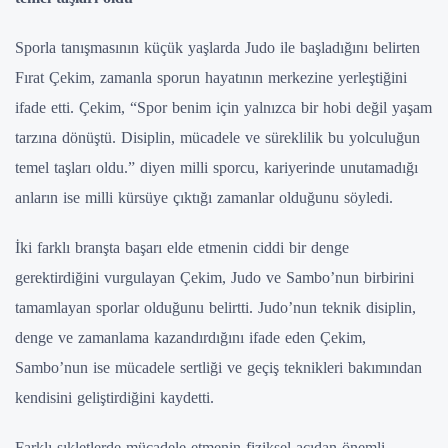
Sporla tanışmasının küçük yaşlarda Judo ile başladığını belirten
Fırat Çekim, zamanla sporun hayatının merkezine yerleştiğini
ifade etti. Çekim, “Spor benim için yalnızca bir hobi değil yaşam
tarzına dönüştü. Disiplin, mücadele ve süreklilik bu yolculuğun
temel taşları oldu.” diyen milli sporcu, kariyerinde unutamadığı
anların ise milli kürsüye çıktığı zamanlar olduğunu söyledi.
İki farklı branşta başarı elde etmenin ciddi bir denge
gerektirdiğini vurgulayan Çekim, Judo ve Sambo’nun birbirini
tamamlayan sporlar olduğunu belirtti. Judo’nun teknik disiplin,
denge ve zamanlama kazandırdığını ifade eden Çekim,
Sambo’nun ise mücadele sertliği ve geçiş teknikleri bakımından
kendisini geliştirdiğini kaydetti.
Farklı sıkletlerde mücadele etmenin fiziksel açıdan önemli