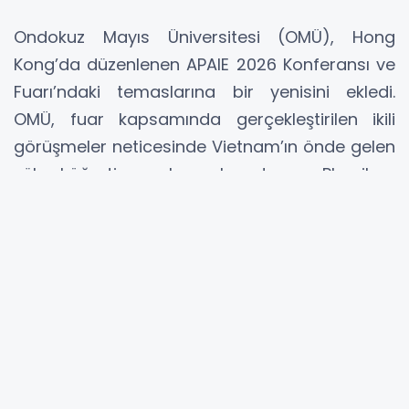
Ondokuz Mayıs Üniversitesi (OMÜ), Hong
Kong’da düzenlenen APAIE 2026 Konferansı ve
Fuarı’ndaki temaslarına bir yenisini ekledi.
OMÜ, fuar kapsamında gerçekleştirilen ikili
görüşmeler neticesinde Vietnam’ın önde gelen
yükseköğretim kurumlarından Phenikaa
Üniversitesi ile önemli bir iş birliği anlaşmasına
imza attı.
OMÜ heyetinin yoğun diplomasi trafiği
sonucunda hayata geçirilen anlaşma metni,
üniversitemizi temsilen Rektör Prof. Dr. Fatma
Aydın ile Phenikaa Üniversitesi'ni temsilen