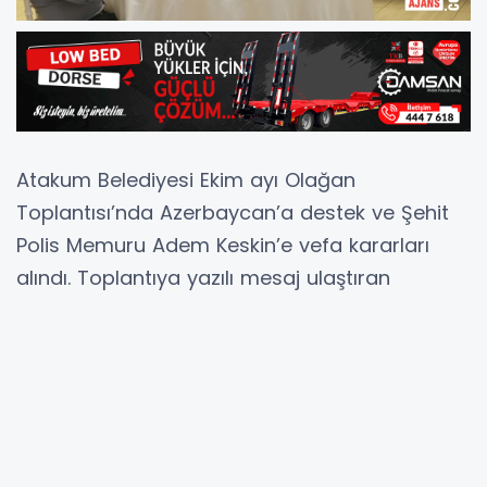
Atakum Belediyesi Ekim ayı Olağan
Toplantısı’nda Azerbaycan’a destek ve Şehit
Polis Memuru Adem Keskin’e vefa kararları
alındı. Toplantıya yazılı mesaj ulaştıran
Atakum Belediye Başkanı Av. Cemil Deveci,
Karadeniz’in ilk ve tek Gıda Bankası’nın 29
Ekim’de Samsun’da açılacağını duyurdu.
Atakum Belediye Başkanvekili Atilla Tekcan ise
Atakum’un kırsal mahallelerini kalkındıracak
olan Jersey tipi inek dağıtımı projesinde sona