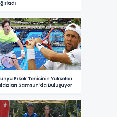
ğırladı
ünya Erkek Tenisinin Yükselen
ıldızları Samsun’da Buluşuyor