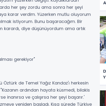
tım yüzerken değişti. Kayalıklardan
A
ıllarda her şey zordu ama sonra her şeyi
aya karar verdim. Yüzerken mutlu oluyorum
tılmak istiyorum. Bunu başaracağım. Bir
 karardı, diye düşünüyordum ama artık
alması gerekiyor"
D
Y
rü Öztürk de Temel Yağız Kandaz'ı herkesin
, "Kazanın ardından hayata küsmedi, bilakis
se inanırsa ve çalışırsa her şeyi başarır.'
üzmeye yeniden başladı. Kısa sürede Türkiye