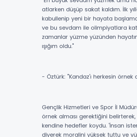
"En büyük sevdam yüzmek ama haya
atlarken düşüp sakat kaldım. İlk y
kabullenip yeni bir hayata başlam
ve bu sevdam ile olimpiyatlara ka
zamanlar yüzme yüzünden hayatım
ışığım oldu."
- Öztürk: "Kandaz'ı herkesin örnek 
Gençlik Hizmetleri ve Spor İl Müdü
örnek alması gerektiğini belirterek
kendine hedefler koydu. 'İnsan ister
diyerek moralini yüksek tuttu ve y