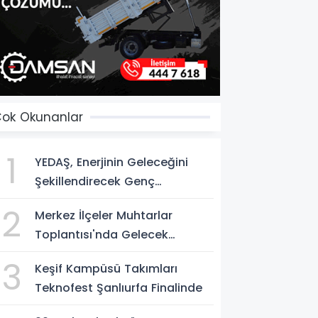
ok Okunanlar
1
YEDAŞ, Enerjinin Geleceğini
Şekillendirecek Genç
Yetenekleri Arıyor
2
Merkez İlçeler Muhtarlar
Toplantısı'nda Gelecek
Vizyonu Ele Alındı
3
Keşif Kampüsü Takımları
Teknofest Şanlıurfa Finalinde