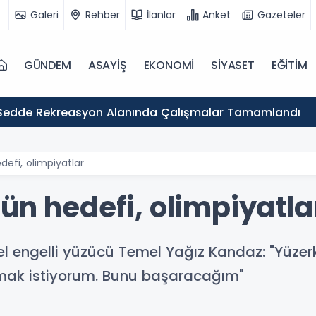
Galeri
Rehber
İlanlar
Anket
Gazeteler
GÜNDEM
ASAYİŞ
EKONOMİ
SİYASET
EĞİTİM
Sedde Rekreasyon Alanında Çalışmalar Tamamlandı
efi, olimpiyatlar
ün hedefi, olimpiyatla
 engelli yüzücü Temel Yağız Kandaz: "Yüze
lmak istiyorum. Bunu başaracağım"