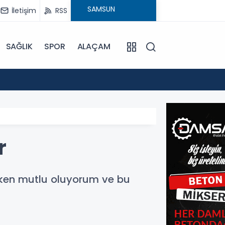
İletişim
RSS
SAĞLIK
SPOR
ALAÇAM
15:24
Bafra'
r
rken mutlu oluyorum ve bu