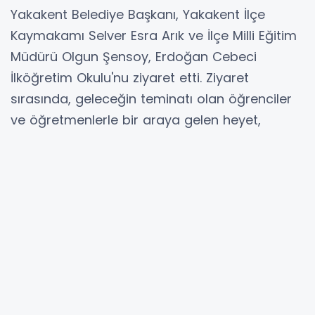
Yakakent Belediye Başkanı, Yakakent İlçe
Kaymakamı Selver Esra Arık ve İlçe Milli Eğitim
Müdürü Olgun Şensoy, Erdoğan Cebeci
İlköğretim Okulu'nu ziyaret etti. Ziyaret
sırasında, geleceğin teminatı olan öğrenciler
ve öğretmenlerle bir araya gelen heyet,
okulun eğitim ortamını yerinde inceledi.
Okul Müdürü Mehmet Güney’in ev sahipliğinde
gerçekleştirilen ziyarette, okulda yürütülen
eğitim faaliyetleri ve projeler hakkında detaylı
bilgi verildi. Heyet, öğrencilerin eğitim
süreçlerini desteklemek ve okuldaki gelişmeleri
yakından takip etmek amacıyla yapılan
çalışmaları değerlendirdi.