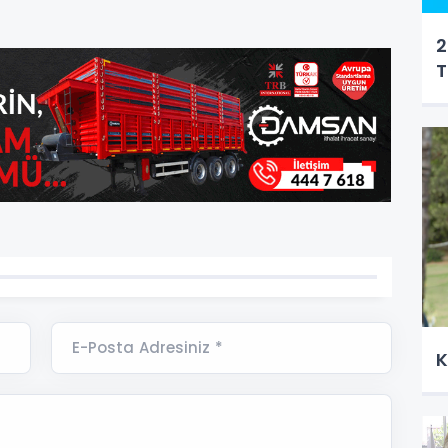
2
T
E-Posta Adresiniz *
K