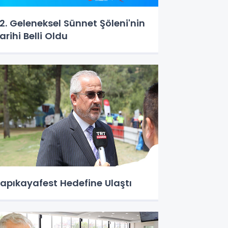
2. Geleneksel Sünnet Şöleni'nin
arihi Belli Oldu
apıkayafest Hedefine Ulaştı