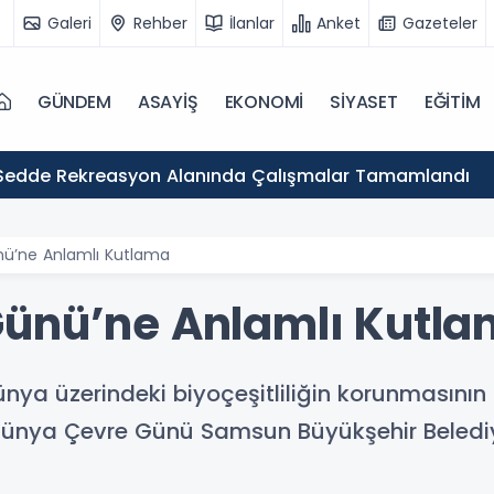
Galeri
Rehber
İlanlar
Anket
Gazeteler
GÜNDEM
ASAYİŞ
EKONOMİ
SİYASET
EĞİTİM
Sedde Rekreasyon Alanında Çalışmalar Tamamlandı
ü’ne Anlamlı Kutlama
Günü’ne Anlamlı Kutl
 dünya üzerindeki biyoçeşitliliğin korunmasın
ünya Çevre Günü Samsun Büyükşehir Belediye