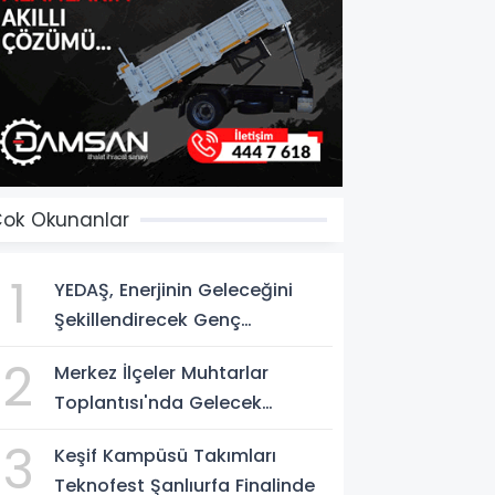
ok Okunanlar
1
YEDAŞ, Enerjinin Geleceğini
Şekillendirecek Genç
Yetenekleri Arıyor
2
Merkez İlçeler Muhtarlar
Toplantısı'nda Gelecek
Vizyonu Ele Alındı
3
Keşif Kampüsü Takımları
Teknofest Şanlıurfa Finalinde