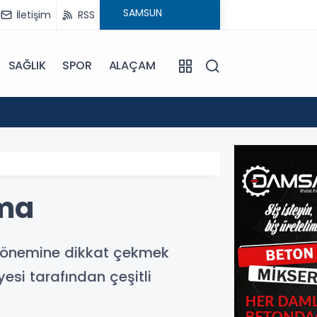
İletişim
RSS
SAĞLIK
SPOR
ALAÇAM
15:24
Bafra'
ama
ın önemine dikkat çekmek
si tarafından çeşitli