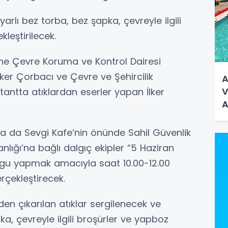
arlı bez torba, bez şapka, çevreyle ilgili
leştirilecek.
ne Çevre Koruma ve Kontrol Dairesi
lker Çorbacı ve Çevre ve Şehircilik
A
V
antta atıklardan eserler yapan İlker
A
'da da Sevgi Kafe’nin önünde Sahil Güvenlik
nlığı’na bağlı dalgıç ekipler “5 Haziran
rgu yapmak amacıyla saat 10.00-12.00
rçekleştirecek.
nden çıkarılan atıklar sergilenecek ve
a, çevreyle ilgili broşürler ve yapboz