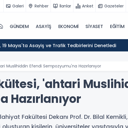
Galeri
Rehber
İlanlar
Anket
Gazeteler
GÜNDEM
ASAYİŞ
EKONOMİ
SİYASET
EĞİTİM
ı, 19 Mayıs'ta Asayiş ve Trafik Tedbirlerini Denetledi
htari Muslihiddin Efendi Sempozyumu'na Hazırlanıyor
kültesi, 'ahtari Muslihi
 Hazırlanıyor
ahiyat Fakültesi Dekanı Prof. Dr. Bilal Kemikli,
 oluşturan kişilerin, üniversiteler vasıtasıyla 