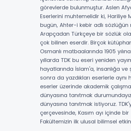
görevlerde bulunmuştur. Aslen Afyo
Eserlerini muhtemelidir ki, Hariliy
bugün, Ahter-i kebir adlı sözlüğün 
Arapçadan Türkçeye bir sözlük ola
çok bilinen eserdir. Birçok kütüp
Osmanlı matbaalarında 1905 yılına 
yıllarda TDK bu eseri yeniden yayıml
hayatlarında İslam'a, insanlığa ve ş
sonra da yazdıkları eserlerle aynı hi
eserler üzerinde akademik çalışma
dünyasına tanıtmak durumundayız. A
dünyasına tanıtmak istiyoruz. TD
çerçevesinde, Kasım ayı içinde bi
Fakültemizin ilk ulusal bilimsel etki