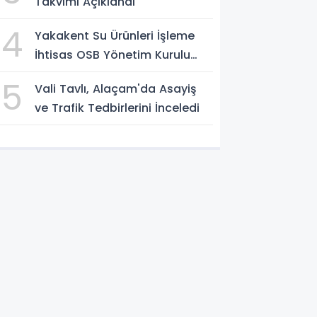
Takvimi Açıklandı
4
Yakakent Su Ürünleri İşleme
İhtisas OSB Yönetim Kurulu
Toplandı
5
Vali Tavlı, Alaçam'da Asayiş
ve Trafik Tedbirlerini İnceledi