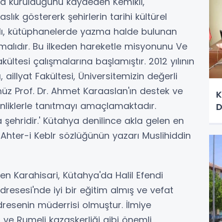
ında kurulduğunu kaydeden Kemikli,
aslık göstererk şehirlerin tarihi kültürel
malı, kütüphanelerde yazma halde bulunan
unmalıdır. Bu ilkeden hareketle misyonunu Ve
ültesi çalışmalarına başlamıştır. 2012 yılının
 aillyat Fakültesi, Üniversitemizin değerli
ümüz Prof. Dr. Ahmet Karaaslan'ın destek ve
K
tkinliklerle tanıtmayı amaçlamaktadır.
D
 şehridir.' Kütahya denilince akla gelen en
 Ahter-i KebIr sözlüğünün yazarı Muslihiddin
en Karahisari, Kütahya'da Halil Efendi
edresesi'nde iyi bir eğitim almış ve vefat
resenin müderrisi olmuştur. İlmiye
ğı ve Rumeli kazaskerliği gibi önemli