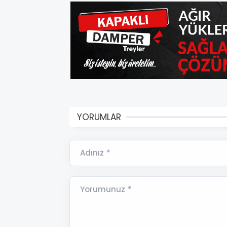
YORUMLAR
Adınız *
Yorumunuz *