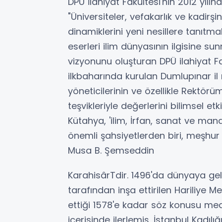
DPÜ İlahiyat Fakültesi'nin 2012 yıl
"Üniversiteler, vefakarlık ve kadirşin
dinamiklerini yeni nesillere tanıt
eserleri ilim dünyasının ilgisine s
vizyonunu oluşturan DPÜ ilahiyat Fak
ilkbaharında kurulan Dumlupınar il ı,
yöneticilerinin ve özellikle Rektör
teşvikleriyle değerlerini bilimsel e
Kütahya, 'ilim, İrfan, sanat ve mana
önemli şahsiyetlerden biri, meşhur
Musa B. Şemseddin
KarahisârTdir. 1496'da dünyaya gel
tarafından inşa ettirilen Hariliye M
ettiği 1578'e kadar söz konusu med
içerisinde ilerlemiş, İstanbul Kadılı