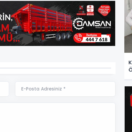
K
Ö
E-Posta Adresiniz *