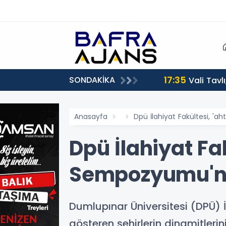
17:35
SONDAKİKA
Vali Tavl
Anasayfa
Dpü İlahiyat Fakültesi, 'a
Dpü İlahiyat Fa
Sempozyumu'na
Dumlupınar Üniversitesi (DPÜ) İl
gösteren şehirlerin dinamitlerini