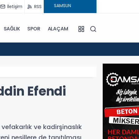
İletişim
RSS
SAĞLIK
SPOR
ALAÇAM
17:30
Beledi
ddin Efendi
 vefakarlık ve kadirşinaslık
yeni nesillere de tanıtılması