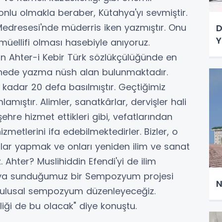
nlu olmakla beraber, Kütahya'yı sevmiştir.
e Medresesi'nde müderris iken yazmıştır. Onu
D
Y
müellifi olması hasebiyle anıyoruz.
n Ahter-i Kebir Türk sözlükçülüğünde en
hanede yazma nüsh alan bulunmaktadır.
kadar 20 defa basılmıştır. Geçtiğimiz
amıştır. Alimler, sanatkârlar, dervişler hali
ehre hizmet ettikleri gibi, vefatlarından
zmetlerini ifa edebilmektedirler. Bizler, o
lar yapmak ve onları yeniden ilim ve sanat
hter? Muslihiddin Efendi'yi de ilim
K'ya sunduğumuz bir Sempozyum projesi
N
r ulusal sempozyum düzenleyeceğiz.
nliği de bu olacak" diye konuştu.