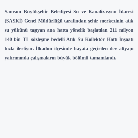
Samsun Büyükşehir Belediyesi Su ve Kanalizasyon İdaresi
(SASKİ) Genel Müdürlüğü tarafından şehir merkezinin atık
su yükünü taşıyan ana hatta yönelik başlatılan 211 milyon
140 bin TL sözleşme bedelli Atık Su Kollektör Hattı İnşaatı
hızla ilerliyor. İlkadım ilçesinde hayata geçirilen dev altyapı
yatırımında çalışmaların büyük bölümü tamamlandı.
Kent genelinde altyapı yatırımlarını aralıksız sürdüren SASKİ,
Atakum sahilindeki çalışmaların ardından bu kez şehir
merkezinin en önemli atık su taşıyıcı sistemlerinden birini
yeniliyor. Toplam 2 bin 450 metre uzunluğundaki hattın bin 950
metresi tamamlanırken, kalan bölümde çalışmalar yoğun şekilde
devam ediyor. 2 bin milimetre çapındaki betonarme borularla
inşa edilen proje sayesinde şehir merkezinin ana atık su taşıma
kapasitesi artırılacak, altyapı sistemi daha güvenli ve dayanıklı