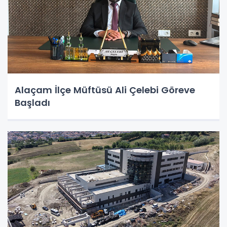
Alaçam İlçe Müftüsü Ali Çelebi Göreve
Başladı