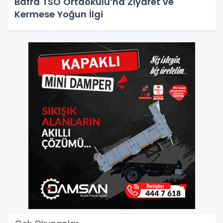
Bafra TSO Ortaokulu’na Ziyaret ve
Kermese Yoğun İlgi