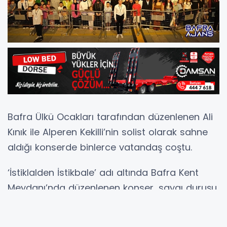
Bafra Ülkü Ocakları tarafından düzenlenen Ali
Kınık ile Alperen Kekilli’nin solist olarak sahne
aldığı konserde binlerce vatandaş coştu.
‘İstiklalden İstikbale’ adı altında Bafra Kent
Meydanı’nda düzenlenen konser, saygı duruşu
ve İstiklal Marşı’nın okunmasıyla başladı.
Konser öncesi söz alan Bafra Ülkü Ocakları