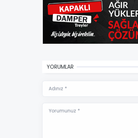
YORUMLAR
Adınız *
Yorumunuz *