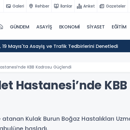
Galeri
Rehber
İlanlar
Anket
Gazeteler
GÜNDEM
ASAYİŞ
EKONOMİ
SİYASET
EĞİTİM
ı, 19 Mayıs'ta Asayiş ve Trafik Tedbirlerini Denetledi
astanesi’nde KBB Kadrosu Güçlendi
et Hastanesi’nde KBB
atanan Kulak Burun Boğaz Hastalıkları Uzman
kabulüne başladı.