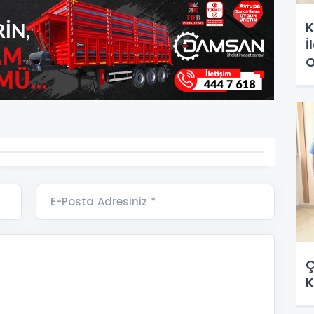
K
İ
O
E-Posta Adresiniz *
Ç
K