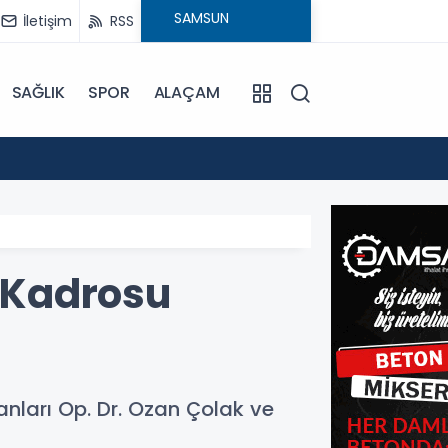
İletişim
RSS
SAĞLIK
SPOR
ALAÇAM
17:30
Beledi
 Kadrosu
ları Op. Dr. Ozan Çolak ve