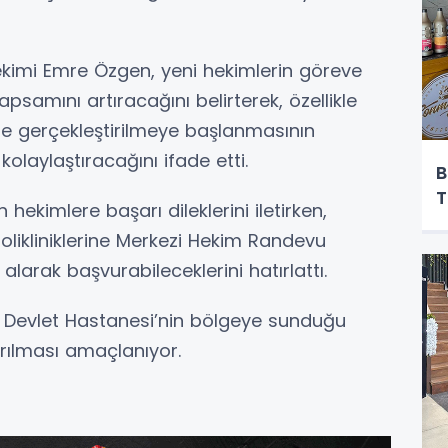
imi Emre Özgen, yeni hekimlerin göreve
psamını artıracağını belirterek, özellikle
de gerçekleştirilmeye başlanmasının
olaylaştıracağını ifade etti.
B
T
ekimlere başarı dileklerini iletirken,
likliniklerine Merkezi Hekim Randevu
arak başvurabileceklerini hatırlattı.
 Devlet Hastanesi’nin bölgeye sunduğu
rtırılması amaçlanıyor.