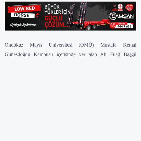
Ondokuz Mayıs Üniversitesi (OMÜ) Mustafa Kemal
Güneşdoğdu Kampüsü içerisinde yer alan Ali Fuad Başgil
Hukuk Fakültesi, Çarşamba İnsan ve Toplum Bilimleri Fakültesi
ve Mehmet Tülazoğlu Adalet Meslek Yüksekokulu 2022-2023
dönemi mezunlarını verdi.
Mezuniyet törenine; Rektör Prof. Dr. Yavuz Ünal, Rektör
Yardımcısı Prof. Dr. Selim Eren, Çarşamba Belediye Başkanı
Av. Halit Doğan, Ali Fuad Başgil Hukuk Fakültesi Dekanı Prof.
Dr. Hasan Tahsin Keçeligil, Çarşamba İnsan ve Toplum
Bilimleri Fakültesi Dekanı Prof. Dr. İbrahim Serbestoğlu,