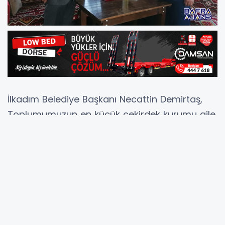
İlkadım Belediye Başkanı Necattin Demirtaş,
Toplumumuzun en küçük çekirdek kurumu aile
ise demokrasi ailesinin de en çekirdek yapısı
muhtarlık müessesesidir. Muhtarlarımız
devletimizin vatandaşa uzanan en yakın eli,
millet iradesiyle devletin şefkat elinin kesiştiği
noktadır” dedi.
19 Ekim Muhtarlar Günü vesilesiyle ilkadım’da