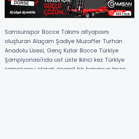
Samsunspor Bocce Takımı altyapısını
oluşturan Alaçam Şadiye Muzaffer Turhan
Anadolu Lisesi, Genç Kızlar Bocce Türkiye
Şampiyonası'nda üst üste ikinci kez Türkiye
şampiyonu olarak önemli bir başarıya imza
attı.
Şampiyonada mücadele eden okulun genç kız
takımı, gösterdiği üstün performansla altın
madalyanın sahibi olurken, genç erkekler
takımı da Türkiye üçüncülüğünü elde ederek
kürsüde yer aldı.