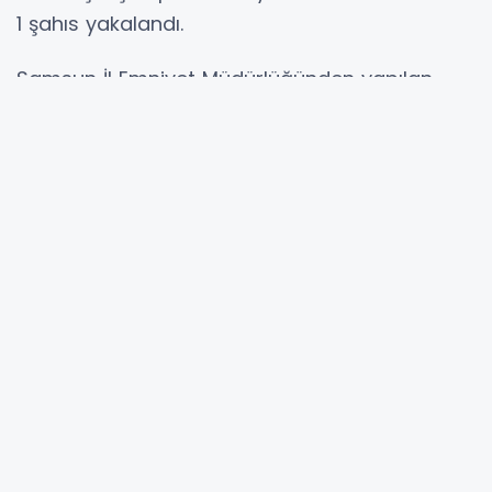
1 şahıs yakalandı.
Samsun İl Emniyet Müdürlüğünden yapılan
açıklamada; “Bafra İlçe Emniyet Müdürlüğü
Ekiplerince; Uyarıcı Madde Ticareti Yapma
veya Sağlama suçundan 10 yıl 5 ay
kesinleşmiş hapis cezasıyla aranması bulunan
1 şahıs, Bafra ilçesinde yakalanarak,
Emniyetteki işlemleri ardından kapalı
cezaevine teslim edilmiştir” ifadeleri kullanıldı.