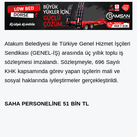
Atakum Belediyesi ile Türkiye Genel Hizmet İşçileri
Sendikası (GENEL-İŞ) arasında üç yıllık toplu iş
sözleşmesi imzalandı. Sözleşmeyle, 696 Sayılı
KHK kapsamında görev yapan işçilerin mali ve
sosyal haklarında iyileştirmeler gerçekleştirildi.
SAHA PERSONELİNE 51 BİN TL
Tarafların mutabık olmasıyla 696 sayılı KHK
kapsamında görev yapan şirket işçilerinin en düşük
maaşı 46 bin 700 TL olarak belirlendi. Çöp