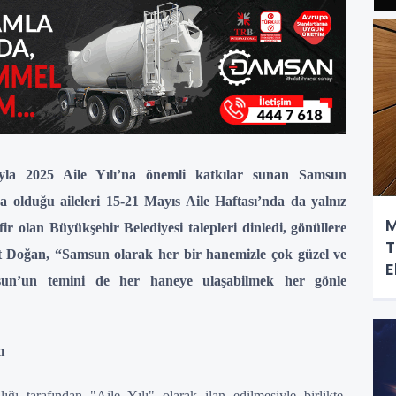
arıyla 2025 Aile Yılı’na önemli katkılar sunan Samsun
a olduğu aileleri 15-21 Mayıs Aile Haftası’nda da yalnız
M
fir olan Büyükşehir Belediyesi talepleri dinledi, gönüllere
T
 Doğan, “Samsun olarak her bir hanemizle çok güzel ve
E
un’un temini de her haneye ulaşabilmek her gönle
ı
ğı tarafından "Aile Yılı" olarak ilan edilmesiyle birlikte,