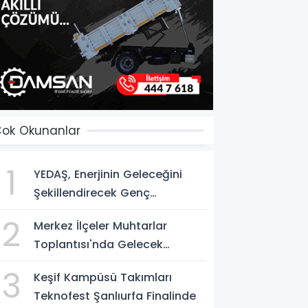
ok Okunanlar
1
YEDAŞ, Enerjinin Geleceğini
Şekillendirecek Genç
Yetenekleri Arıyor
2
Merkez İlçeler Muhtarlar
Toplantısı'nda Gelecek
Vizyonu Ele Alındı
3
Keşif Kampüsü Takımları
Teknofest Şanlıurfa Finalinde