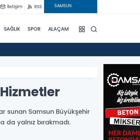
İletişim
RSS
SAĞLIK
SPOR
ALAÇAM
15:24
Bafra'
 Hizmetler
kılar sunan Samsun Büyükşehir
da da yalnız bırakmadı.