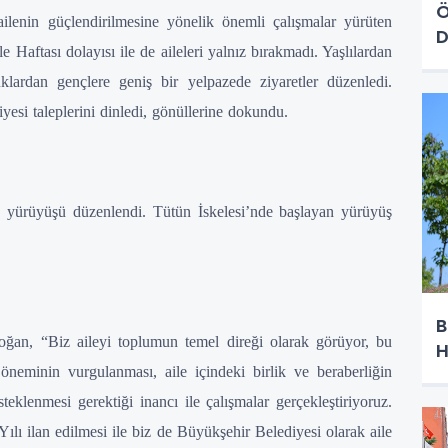
Ö
ailenin güçlendirilmesine yönelik önemli çalışmalar yürüten
D
aftası dolayısı ile de aileleri yalnız bırakmadı. Yaşlılardan
cuklardan gençlere geniş bir yelpazede ziyaretler düzenledi.
yesi taleplerini dinledi, gönüllerine dokundu.
ık yürüyüşü düzenlendi. Tütün İskelesi’nde başlayan yürüyüş
B
an, “Biz aileyi toplumun temel direği olarak görüyor, bu
H
öneminin vurgulanması, aile içindeki birlik ve beraberliğin
teklenmesi gerektiği inancı ile çalışmalar gerçekleştiriyoruz.
lı ilan edilmesi ile biz de Büyükşehir Belediyesi olarak aile