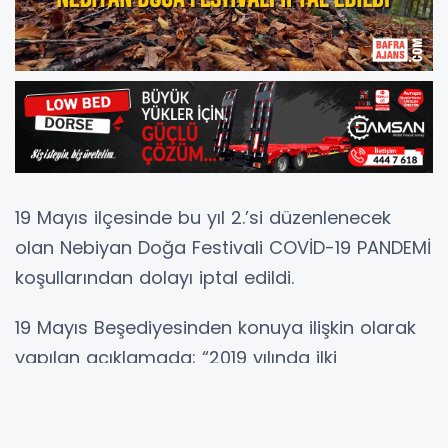
19 Mayıs ilçesinde bu yıl 2.’si düzenlenecek
olan Nebiyan Doğa Festivali COVİD-19 PANDEMİ
koşullarından dolayı iptal edildi.
19 Mayıs Beşediyesinden konuya ilişkin olarak
yapılan açıklamada; “2019 yılında ilki
gerçekleştirilen Nebiyan Doğa Festivali, 19
Mayıslı Gençlerin ve 19 Mayıs Belediyesinin
ortak iradesiyle hazırlanmış, Ülkemizin çeşitli