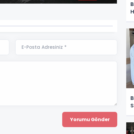
B
H
E-Posta Adresiniz *
B
S