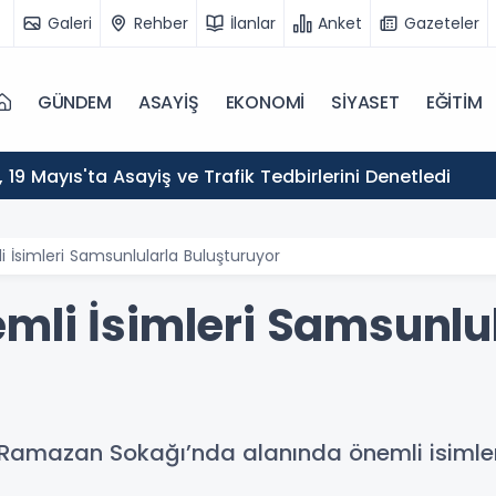
Galeri
Rehber
İlanlar
Anket
Gazeteler
GÜNDEM
ASAYİŞ
EKONOMİ
SİYASET
EĞİTİM
ı, 19 Mayıs'ta Asayiş ve Trafik Tedbirlerini Denetledi
 İsimleri Samsunlularla Buluşturuyor
mli İsimleri Samsunlu
 Ramazan Sokağı’nda alanında önemli isimle