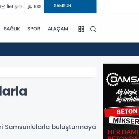
İletişim
RSS
SAĞLIK
SPOR
ALAÇAM
17:30
Beledi
larla
ri Samsunlularla buluşturmaya