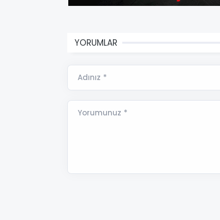
YORUMLAR
Adınız *
Yorumunuz *