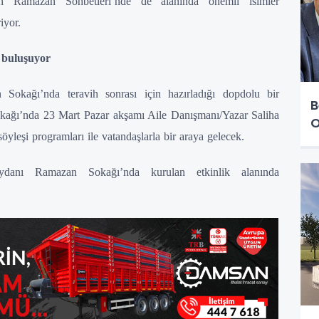
en Ramazan Sohbetleri’nde de alanında önemli isimler
iyor.
 buluşuyor
Sokağı’nda teravih sonrası için hazırladığı dopdolu bir
B
kağı’nda 23 Mart Pazar akşamı Aile Danışmanı/Yazar Saliha
O
yleşi programları ile vatandaşlarla bir araya gelecek.
eydanı Ramazan Sokağı’nda kurulan etkinlik alanında