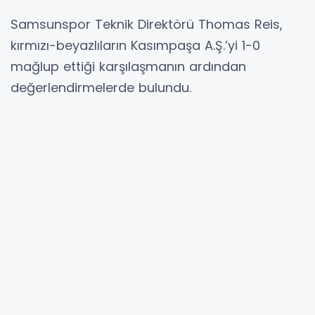
Samsunspor Teknik Direktörü Thomas Reis,
kırmızı-beyazlıların Kasımpaşa A.Ş.’yi 1-0
mağlup ettiği karşılaşmanın ardından
değerlendirmelerde bulundu.
Mücadelede ortaya koyulan performansa
değinen Reis, takım olarak zorlu bir süreçten
geçtiklerini belirterek, “Bugün oynadığımız
oyuna baktığımızda en iyi performansımızı
sergiledik diyemem. Son haftalarda galibiyet
alamamış olmamız üzerimizde bir baskı
oluşturdu. Ayrıca bazı oyuncularımızın önceki
haftalarda yeterince süre alamamış olması
nedeniyle zamana ihtiyaç duyduklarını
düşünüyorum” ifadelerini kullandı.