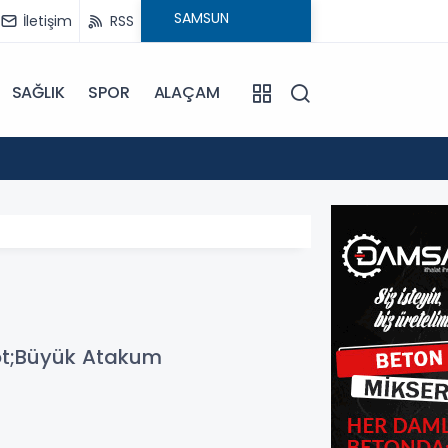
İletişim
RSS
SAĞLIK
SPOR
ALAÇAM
17:30
Beledi
ot;Büyük Atakum