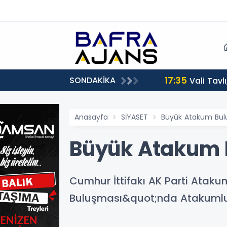
17:35
SONDAKİKA
Vali Tavl
Anasayfa
SİYASET
Büyük Atakum Bulu
Büyük Atakum 
Cumhur İttifakı AK Parti Ata
Buluşması&quot;nda Atakumlu 