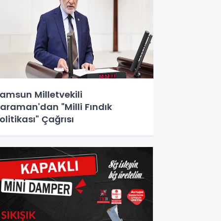
amsun Milletvekili
araman'dan "Milli Fındık
olitikası" Çağrısı