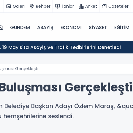
Galeri
Rehber
İlanlar
Anket
Gazeteler
GÜNDEM
ASAYİŞ
EKONOMİ
SİYASET
EĞİTİM
ı, 19 Mayıs'ta Asayiş ve Trafik Tedbirlerini Denetledi
şması Gerçekleşti
Buluşması Gerçekleşti
kum Belediye Başkan Adayı Özlem Maraş, &qu
hemşehrilerine seslendi.