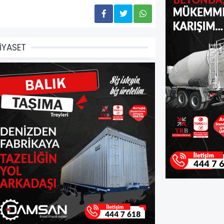
İYASET