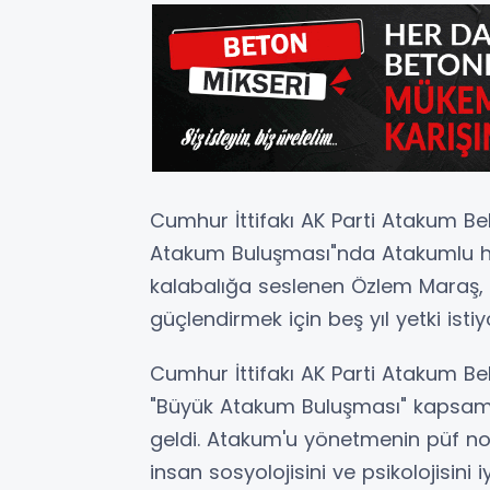
Cumhur İttifakı AK Parti Atakum B
Atakum Buluşması"nda Atakumlu hem
kalabalığa seslenen Özlem Maraş, 
güçlendirmek için beş yıl yetki istiy
Cumhur İttifakı AK Parti Atakum B
"Büyük Atakum Buluşması" kapsamı
geldi. Atakum'u yönetmenin püf nokt
insan sosyolojisini ve psikolojisini 