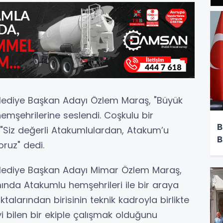
elediye Başkan Adayı Özlem Maraş, "Büyük
şehrilerine seslendi. Coşkulu bir
B
"Siz değerli Atakumlulardan, Atakum’u
B
oruz" dedi.
elediye Başkan Adayı Mimar Özlem Maraş,
nda Atakumlu hemşehrileri ile bir araya
alarından birisinin teknik kadroyla birlikte
iyi bilen bir ekiple çalışmak olduğunu