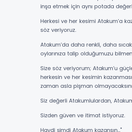
inşa etmek için aynı potada değerle
Herkesi ve her kesimi Atakum’a k
söz veriyoruz.
Atakum’da daha renkli, daha sıcak
oylarınıza talip olduğumuzu bilmeniz
Size söz veriyorum; Atakum’u güçl
herkesin ve her kesimin kazanması 
zaman asla pişman olmayacaksını
Siz değerli Atakumlulardan, Atakum’
Sizden güven ve itimat istiyoruz.
Haydi şimdi Atakum kazansın…"