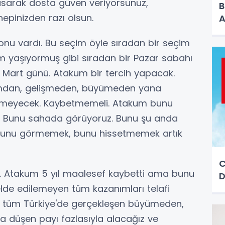
basarak dosta güven veriyorsunuz,
B
hepinizden razı olsun.
A
konu vardı. Bu seçim öyle sıradan bir seçim
m yaşıyormuş gibi sıradan bir Pazar sabahı
 Mart günü. Atakum bir tercih yapacak.
ırımdan, gelişmeden, büyümeden yana
betmeyecek. Kaybetmemeli. Atakum bunu
ti. Bunu sahada görüyoruz. Bunu şu anda
Bunu görmemek, bunu hissetmemek artık
C
k. Atakum 5 yıl maalesef kaybetti ama bunu
D
elde edilemeyen tüm kazanımları telafi
yla tüm Türkiye'de gerçekleşen büyümeden,
a düşen payı fazlasıyla alacağız ve