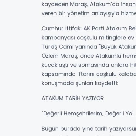
kaydeden Maraş, Atakum’da insan o
veren bir yönetim anlayışıyla hizmet
Cumhur İttifakı AK Parti Atakum B
kampanyası coşkulu mitinglere ev
Türkiş Cami yanında "Büyük Atakum 
Özlem Maraş, önce Atakumlu hemşehr
kucaklaştı ve sonrasında onlara hi
kapsamında iftarını coşkulu kalabalı
konuşmada şunları kaydetti:
ATAKUM TARİH YAZIYOR
"Değerli Hemşehrilerim, Değerli Yol
Bugün burada yine tarih yazıyorsun