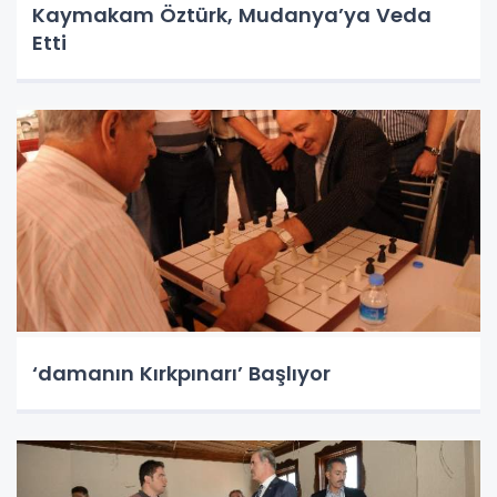
Kaymakam Öztürk, Mudanya’ya Veda
Etti
‘damanın Kırkpınarı’ Başlıyor