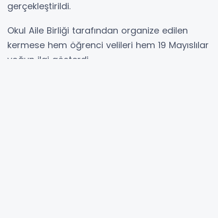
gerçekleştirildi.
Okul Aile Birliği tarafından organize edilen
kermese hem öğrenci velileri hem 19 Mayıslılar
yoğun ilgi gösterdi.
Pek çok yiyecek içecek standının olduğu
etkinlikte düzenlenen yarışmalar öğrencilerin
eğlenceli anlar yaşamasını sağladı.
Okulun düzenlediği kermeste veliler de
unutulmadı. Tatlı ve salatalar alanında
düzenlenen Yılın Aşçısı yarışması da etkinlikte
yüzleri güldürdü. Salata dalında Yılın Aşçısı
ödülünü Emel İBİŞ alırken tatlı dalında Yılın
Aşçısı Ödülü Selma ÖZ’e verildi. Jüri üyelerinin