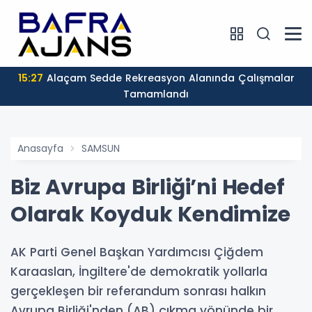
15:27
Alaçam Sedde Rekreasyon Alanında Çalışmalar
Tamamlandı
Anasayfa
SAMSUN
Biz Avrupa Birliği’ni Hedef
Olarak Koyduk Kendimize
AK Parti Genel Başkan Yardımcısı Çiğdem
Karaaslan, İngiltere'de demokratik yollarla
gerçekleşen bir referandum sonrası halkın
Avrupa Birliği'nden (AB) çıkma yönünde bir