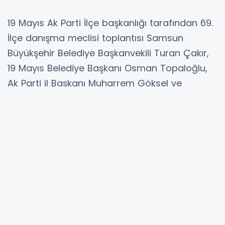
19 Mayıs Ak Parti İlçe başkanlığı tarafından 69.
İlçe danışma meclisi toplantısı Samsun
Büyükşehir Belediye Başkanvekili Turan Çakır,
19 Mayıs Belediye Başkanı Osman Topaloğlu,
Ak Parti il Başkanı Muharrem Göksel ve
Partililerin katılımıyla Belediye Düğün
Salonunda gerçekleştirildi.
İsrail ve Rusya ile ilişkiler hakkında bilgi veren
ve açılış konuşmasını gerçekleştiren Ak Parti
İlçe Başkanı Av. İrfan Kalaycı; “Mesele İsrail’in
oradaki insanlara hata yaptığını kabul edip
yanlış yaptığını kabul etmesidir” dedi.