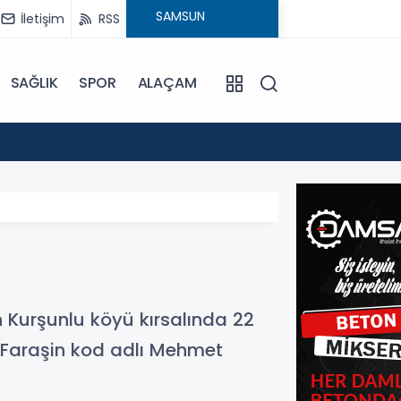
İletişim
RSS
SAĞLIK
SPOR
ALAÇAM
17:30
Beledi
n Kurşunlu köyü kırsalında 22
y Faraşin kod adlı Mehmet