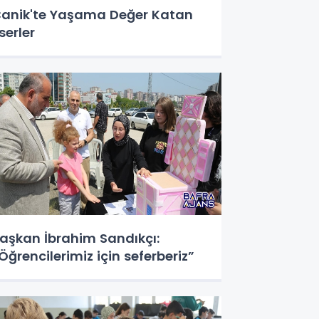
anik'te Yaşama Değer Katan
serler
aşkan İbrahim Sandıkçı:
Öğrencilerimiz için seferberiz”