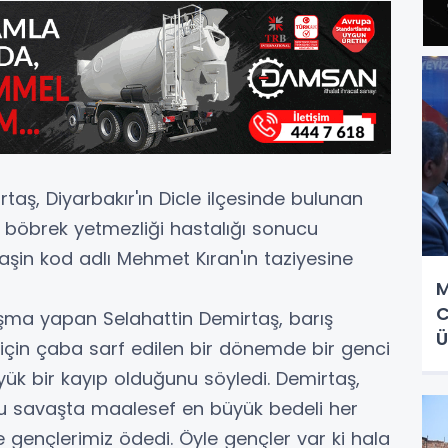
aş, Diyarbakır'ın Dicle ilçesinde bulunan
a böbrek yetmezliği hastalığı sonucu
aşin kod adlı Mehmet Kıran'ın taziyesine
M
C
nuşma yapan Selahattin Demirtaş, barış
Ü
için çaba sarf edilen bir dönemde bir genci
yük bir kayıp olduğunu söyledi. Demirtaş,
u savaşta maalesef en büyük bedeli her
 gençlerimiz ödedi. Öyle gençler var ki hala