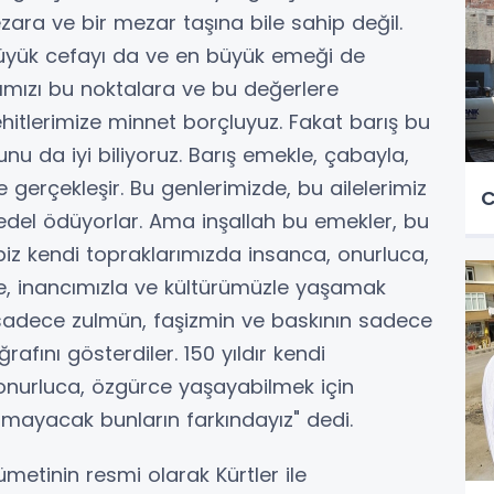
mezara ve bir mezar taşına bile sahip değil.
üyük cefayı da ve en büyük emeği de
ımızı bu noktalara ve bu değerlere
ehitlerimize minnet borçluyuz. Fakat barış bu
bunu da iyi biliyoruz. Barış emekle, çabayla,
gerçekleşir. Bu genlerimizde, bu ailelerimiz
C
 bedel ödüyorlar. Ama inşallah bu emekler, bu
iz kendi topraklarımızda insanca, onurluca,
zle, inancımızla ve kültürümüzle yaşamak
e sadece zulmün, faşizmin ve baskının sadece
afını gösterdiler. 150 yıldır kendi
onurluca, özgürce yaşayabilmek için
mayacak bunların farkındayız" dedi.
metinin resmi olarak Kürtler ile