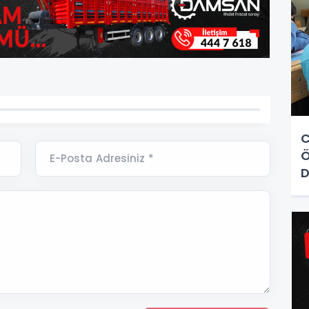
C
Ö
E-Posta Adresiniz *
D