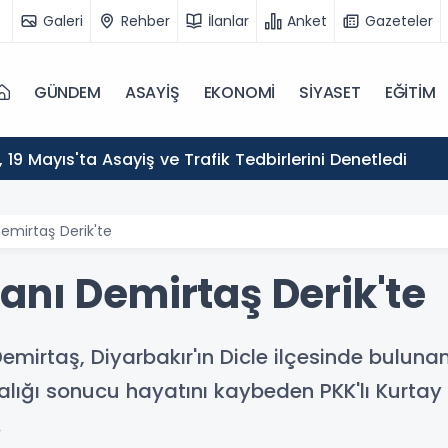
Galeri
Rehber
İlanlar
Anket
Gazeteler
GÜNDEM
ASAYİŞ
EKONOMİ
SİYASET
EĞİTİM
ı, 19 Mayıs'ta Asayiş ve Trafik Tedbirlerini Denetledi
emirtaş Derik'te
anı Demirtaş Derik'te
mirtaş, Diyarbakır'ın Dicle ilçesinde buluna
alığı sonucu hayatını kaybeden PKK'lı Kurta
.