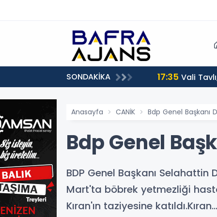
17:35
SONDAKİKA
Vali Tavl
Anasayfa
CANİK
Bdp Genel Başkanı D
Bdp Genel Başk
BDP Genel Başkanı Selahattin De
Mart'ta böbrek yetmezliği hast
Kıran'ın taziyesine katıldı.Kıran..