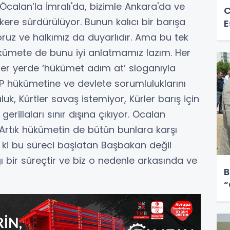
calan’la İmralı'da, bizimle Ankara'da ve
C
ere sürdürülüyor. Bunun kalıcı bir barışa
E
ruz ve halkımız da duyarlıdır. Ama bu tek
ükümete de bunu iyi anlatmamız lazım. Her
er yerde ‘hükümet adım at’ sloganıyla
P hükümetine ve devlete sorumluluklarını
luk, Kürtler savaş istemiyor, Kürler barış için
erillaları sınır dışına çıkıyor. Öcalan
 Artık hükümetin de bütün bunlara karşı
ki bu süreci başlatan Başbakan değil
ı bir süreçtir ve biz o nedenle arkasında ve
B
“