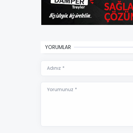
YORUMLAR
Adınız *
Yorumunuz *