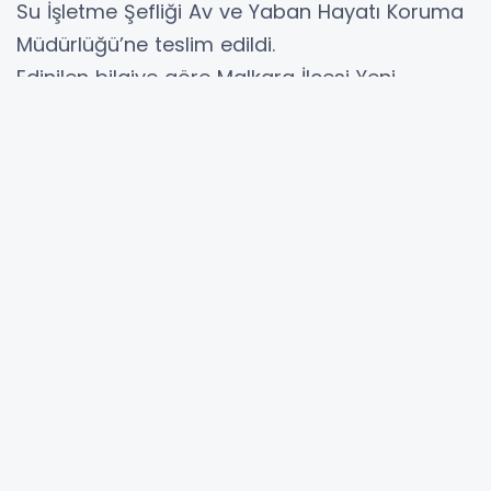
Su İşletme Şefliği Av ve Yaban Hayatı Koruma
Müdürlüğü’ne teslim edildi.
Edinilen bilgiye göre Malkara İlçesi Yeni
Mahalle Ekmekçiler Mevkii’nde uçmaya
çalıştıkları esnada elektrik tellerine takılarak
elektrik çarpması sonucu iki adet leylek
kanatlarından yaralandı. Tarlalarını dolaşmaya
giden Duyarlı vatandaşların leylekleri yaralı
halde görmeleri üzerine Malkara Belediyesi
Veterinerlik Hizmetleri Birimine getirdiler.
Burada tedavi edilen leylekler hayatlarına
devam edebilmeleri için Tekirdağ Orman ve
Su İşletme Şefliği Av ve Yaban Hayatı Koruma
Müdürlüğüne teslim edildiler.