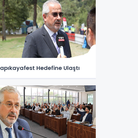
apıkayafest Hedefine Ulaştı