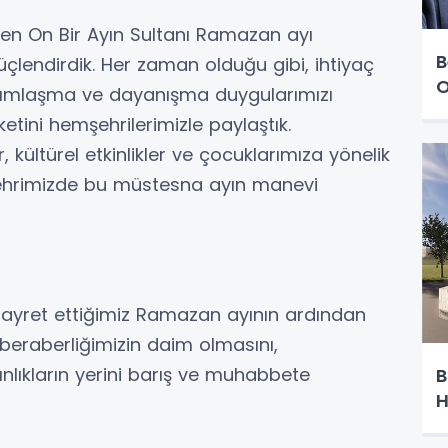
ren On Bir Ayın Sultanı Ramazan ayı
B
üçlendirdik. Her zaman olduğu gibi, ihtiyaç
O
ardımlaşma ve dayanışma duygularımızı
eketini hemşehrilerimizle paylaştık.
 kültürel etkinlikler ve çocuklarımıza yönelik
e şehrimizde bu müstesna ayın manevi
yret ettiğimiz Ramazan ayının ardından
eraberliğimizin daim olmasını,
gınlıkların yerini barış ve muhabbete
B
H