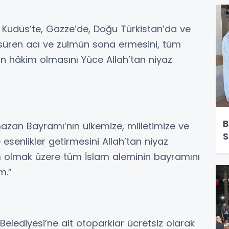
, Kudüs’te, Gazze’de, Doğu Türkistan’da ve
süren acı ve zulmün sona ermesini, tüm
iğin hâkim olmasını Yüce Allah’tan niyaz
B
azan Bayramı’nın ülkemize, milletimize ve
S
 esenlikler getirmesini Allah’tan niyaz
im olmak üzere tüm İslam aleminin bayramını
m.”
ediyesi’ne ait otoparklar ücretsiz olarak