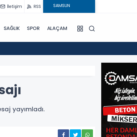
İletişim
RSS
SAĞLIK
SPOR
ALAÇAM
17:30
Beledi
sajı
saj yayımladı.