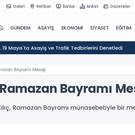
Galeri
Rehber
İlanlar
Anket
Gazeteler
GÜNDEM
ASAYİŞ
EKONOMİ
SİYASET
EĞİTİM
ı, 19 Mayıs'ta Asayiş ve Trafik Tedbirlerini Denetledi
amazan Bayramı Mesajı
n Ramazan Bayramı Me
Kılıç, Ramazan Bayramı münasebetiyle bir me