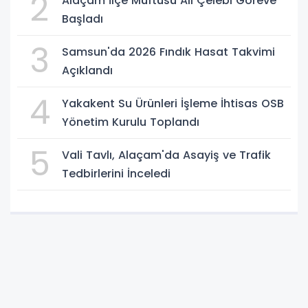
2
Alaçam İlçe Müftüsü Ali Çelebi Göreve
Başladı
3
Samsun'da 2026 Fındık Hasat Takvimi
Açıklandı
4
Yakakent Su Ürünleri İşleme İhtisas OSB
Yönetim Kurulu Toplandı
5
Vali Tavlı, Alaçam'da Asayiş ve Trafik
Tedbirlerini İnceledi