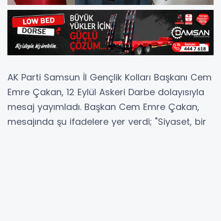
AK Parti Samsun İl Gençlik Kolları Başkanı Cem
Emre Çakan, 12 Eylül Askeri Darbe dolayısıyla
mesaj yayımladı. Başkan Cem Emre Çakan,
mesajında şu ifadelere yer verdi; "Siyaset, bir
toplumun bugününü doğru kurallar ve
yöntemlerle idare etme ve geleceğini doğru
planlama düşünce ve eylemidir. AK Parti
olarak siyaset anlayışımızın temeli millet
iradesidir. Milletimizin iradesi, partimizin
vazgeçilmez ilkelerden olmuş onu