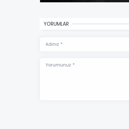
YORUMLAR
Adınız *
Yorumunuz *