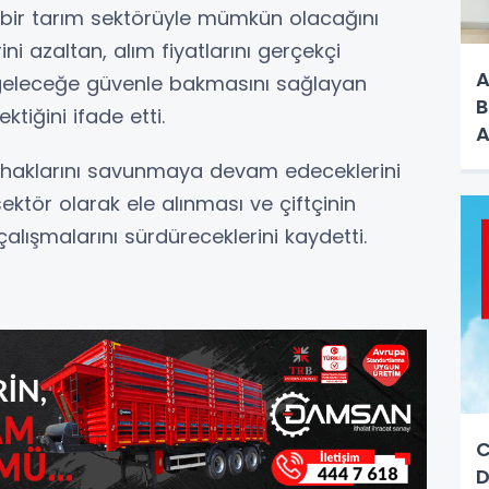
ü bir tarım sektörüyle mümkün olacağını
ni azaltan, alım fiyatlarını gerçekçi
A
n geleceğe güvenle bakmasını sağlayan
B
ktiğini ifade etti.
A
n haklarını savunmaya devam edeceklerini
 sektör olarak ele alınması ve çiftçinin
çalışmalarını sürdüreceklerini kaydetti.
C
D