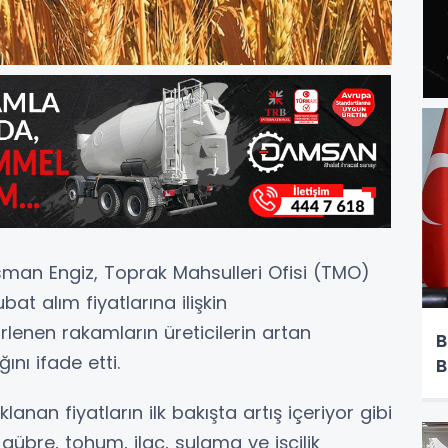
sman Engiz, Toprak Mahsulleri Ofisi (TMO)
at alım fiyatlarına ilişkin
lenen rakamların üreticilerin artan
B
ını ifade etti.
B
lanan fiyatların ilk bakışta artış içeriyor gibi
bre, tohum, ilaç, sulama ve işçilik