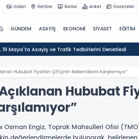
Galeri
Rehber
İlanlar
Anket
Gazeteler
GÜNDEM
ASAYİŞ
EKONOMİ
SİYASET
EĞİTİM
ı, 19 Mayıs'ta Asayiş ve Trafik Tedbirlerini Denetledi
lanan Hububat Fiyatları Çiftçinin Beklentilerini Karşılamıyor”
Açıklanan Hububat Fiya
Karşılamıyor”
nı Osman Engiz, Toprak Mahsulleri Ofisi (TM
işkin değerlendirmelerde bulunarak, belirlenen