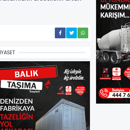
İYASET