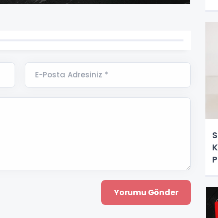
E-Posta Adresiniz *
S
K
P