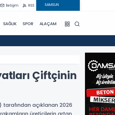
İletişim
RSS
SAĞLIK
SPOR
ALAÇAM
17:30
Beledi
tları Çiftçinin
O) tarafından açıklanan 2026
 rakamların üreticilerin artan