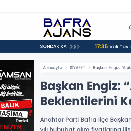
17:35
SONDAKİKA
Vali Tavl
Anasayfa
SİYASET
Başkan Engiz: “Açık
Başkan Engiz: “
Beklentilerini 
Anahtar Parti Bafra İlçe Başka
yılı hububat alım fiyatlarına il