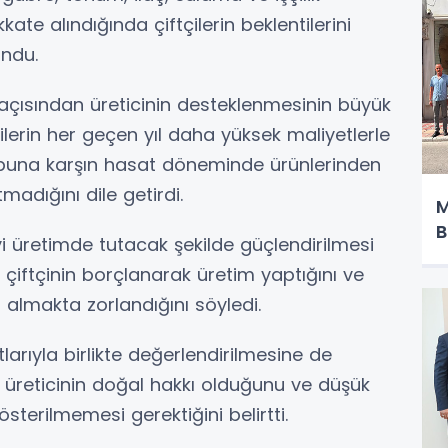
ate alındığında çiftçilerin beklentilerini
ndu.
i açısından üreticinin desteklenmesinin büyük
çilerin her geçen yıl daha yüksek maliyetlerle
 buna karşın hasat döneminde ürünlerinden
tmadığını dile getirdi.
M
B
iyi üretimde tutacak şekilde güçlendirilmesi
k çiftçinin borçlanarak üretim yaptığını ve
 almakta zorlandığını söyledi.
arıyla birlikte değerlendirilmesine de
n üreticinin doğal hakkı olduğunu ve düşük
österilmemesi gerektiğini belirtti.