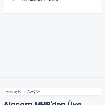
Tedbirlerini İnceledi
Anasayfa
ALAÇAM
Alaçam MHP'den Üye