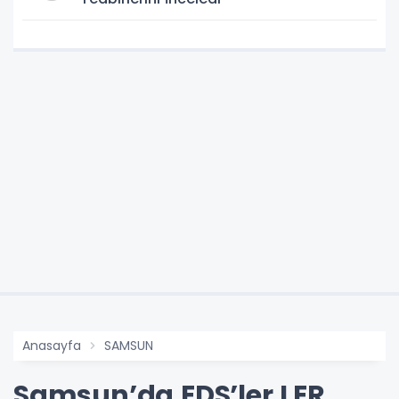
Anasayfa
SAMSUN
Samsun’da EDS’ler LER