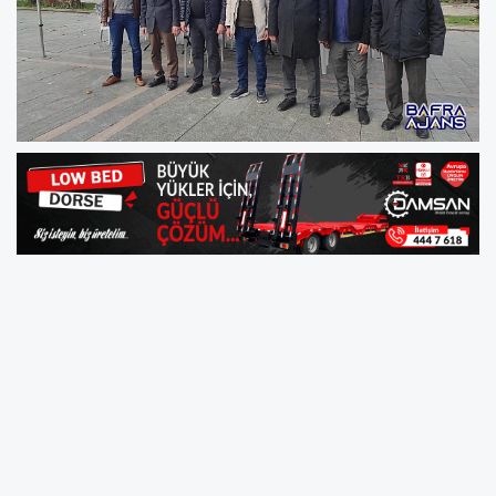
Milliyetçi Hareket Partisi (MHP) Alaçam İlçe
Başkanlığı, Cumhuriyet Meydanında
düzenlediği üye kayıt standı çalışmasıyla
partiye yeni üyeler kazandırdı.
Milliyetçi Hareket Partisi (MHP) Alaçam İlçe
Başkanı Süleyman Gültepe, yeni üyelerin