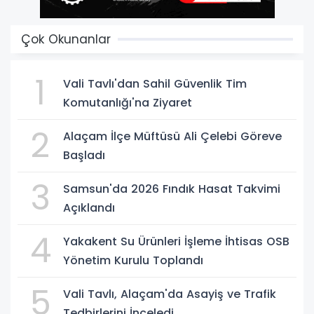
Çok Okunanlar
1
Vali Tavlı'dan Sahil Güvenlik Tim
Komutanlığı'na Ziyaret
2
Alaçam İlçe Müftüsü Ali Çelebi Göreve
Başladı
3
Samsun'da 2026 Fındık Hasat Takvimi
Açıklandı
4
Yakakent Su Ürünleri İşleme İhtisas OSB
Yönetim Kurulu Toplandı
5
Vali Tavlı, Alaçam'da Asayiş ve Trafik
Tedbirlerini İnceledi