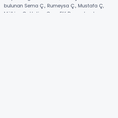
bulunan Sema Ç., Rumeysa Ç., Mustafa Ç,
Mülkiye Ç., Hatice Ç. ve Elif D. yaralandı.
Yaralılar, olay yerine gelen 112 sağlık
ekiplerince yapılan ilk müdahalelerinin
ardından ambulanslarla Adıyaman Eğitim ve
Araştırma Hastanesi’ne kaldırıldı. Hastanede
tedavi altına alınan yaralıların sağlık
durumlarının iyi olduğu öğrenildi.
Kazayla ilgili soruşturma sürdürülüyor.